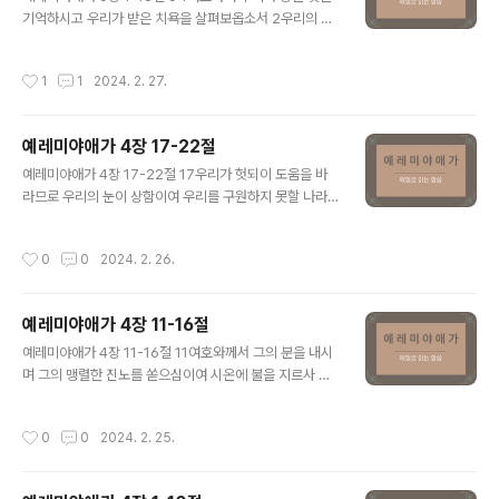
애통했던 목적은 이스라엘 백성들이 주께로 돌아가길 원했
기억하시고 우리가 받은 치욕을 살펴보옵소서 2우리의 기
기 때문입니다. 예레미야 선지자는 이스라엘 백성들의 문
업이 외인들에게, 우리의 집들도 이방인들에게 돌아갔나이
제를 정확히 알았습니다. 그들은 하나님께서 돌이키지 않
다 3우리는 아버지 없는 고아들이오며 우리의 어머니는 과
작성시간
1
1
2024. 2. 27.
으시면 돌아갈 수 없는 존재들입니다. 사도 바울은 이것이..
부들 같으니 4우리가 은을 주고 물을 마시며 값을 주고 나
무들을 가져오며 5우리를 뒤쫓는 자들이 우리의 목을 눌렀
사오니 우리가 기진하여 쉴 수 없나이다 6우리가 애굽 사
예레미야애가 4장 17-22절
람과 앗수르 사람과 악수하고 양식을 얻어 배불리고자 하
글 내용
였나이다 7우리의 조상들은 범죄하고 없어졌으며 우리는
예레미야애가 4장 17-22절 17우리가 헛되이 도움을 바
그들의 죄악을 담당하였나이다 8종들이 우리를 지배함이
라므로 우리의 눈이 상함이여 우리를 구원하지 못할 나라
여 그들의 손에서 건져 낼 자가 없나이다 9광야에는 칼이
를 바라보고 바라보았도다 18그들이 우리의 걸음을 엿보
있으므로 죽기를 무릅써야 양식을 얻사오니 10굶주림의
니 우리가 거리마다 다 다닐 수 없음이여 우리의 끝이 가깝
작성시간
0
0
2024. 2. 26.
열기로 말미암아 우리의 피부가 아궁이처럼 검으니이다..
고 우리의 날들이 다하였으며 우리의 종말이 이르렀도다 1
9우리를 뒤쫓는 자들이 하늘의 독수리들보다 빠름이여 산
꼭대기까지도 뒤쫓으며 광야에서도 우리를 잡으려고 매복
예레미야애가 4장 11-16절
하였도다 20우리의 콧김 곧 여호와께서 기름 부으신 자가
글 내용
그들의 함정에 빠졌음이여 우리가 그를 가리키며 전에 이
예레미야애가 4장 11-16절 11여호와께서 그의 분을 내시
르기를 우리가 그의 그늘 아래에서 이방인들 중에 살겠다
며 그의 맹렬한 진노를 쏟으심이여 시온에 불을 지르사 그
하던 자로다 21우스 땅에 사는 딸 에돔아 즐거워하며 기뻐
터를 사르셨도다 12대적과 원수가 예루살렘 성문으로 들
하라 잔이 네게도 이를지니 네가 취하여 벌거벗으리라 22
어갈 줄은 세상의 모든 왕들과 천하 모든 백성이 믿지 못하
작성시간
0
0
2024. 2. 25.
딸 시온아 네 죄악의 형벌이 다하였으니 주께서 다..
였도다 13그의 선지자들의 죄들과 제사장들의 죄악들 때
문이니 그들이 성읍 안에서 의인들의 피를 흘렸도다 14그
들이 거리 거리에서 맹인 같이 방황함이여 그들의 옷들이