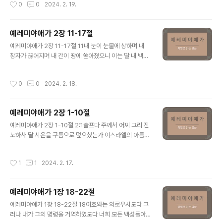
작성시간
0
0
2024. 2. 19.
하게 하셨도다 12활을 당겨 나..
주의 얼굴 앞에 물 쏟듯 할지어다 각 길 어귀에서 주려 기진
한 네 어린 자녀들의 생명을 위하여 주를 향하여 손을 들지
어다 하였도다 20여호와여 보시옵소서 주께서 누구에게
예레미야애가 2장 11-17절
이같이 행하셨는지요 여인들이 어찌 자기 열매 곧 그들이
글 내용
낳은 아이들을 먹으오며 제사장들과 선지자들이 어찌 주의
예레미야애가 2장 11-17절 11내 눈이 눈물에 상하며 내
성소에서 죽임을 당하오리이까 21늙은이와 젊은이가 다
창자가 끊어지며 내 간이 땅에 쏟아졌으니 이는 딸 내 백성
길바닥에 엎드러졌사오며 내 처녀들과 내 청년들이 칼에
이 패망하여 어린 자녀와 젖 먹는 아이들이 성읍 길거리에
쓰러졌나이다 주께서 주의 진노의 날에 죽이시되 긍휼히
기절함이로다 12그들이 성읍 길거리에서 상한 자처럼 기
작성시간
0
0
2024. 2. 18.
여기지 아니하시고 도륙하셨나이다 22주께서 내 ..
절하여 그의 어머니들의 품에서 혼이 떠날 때에 어머니들
에게 이르기를 곡식과 포도주가 어디 있느냐 하도다 13딸
예루살렘이여 내가 무엇으로 네게 증거하며 무엇으로 네게
예레미야애가 2장 1-10절
비유할까 처녀 딸 시온이여 내가 무엇으로 네게 비교하여
글 내용
너를 위로할까 너의 파괴됨이 바다 같이 크니 누가 너를 고
예레미야애가 2장 1-10절 2:1슬프다 주께서 어찌 그리 진
쳐 줄소냐 14네 선지자들이 네게 대하여 헛되고 어리석은
노하사 딸 시온을 구름으로 덮으셨는가 이스라엘의 아름다
묵시를 보았으므로 네 죄악을 드러내어서 네가 사로잡힌
움을 하늘에서 땅에 던지셨음이여 그의 진노의 날에 그의
것을 돌이키지 못하였도다 그들이 거짓 경고와 미혹하게
발판을 기억하지 아니하셨도다 2주께서 야곱의 모든 거처
작성시간
1
1
2024. 2. 17.
할 것만 보았도다 15모든 지나가는 자들..
들을 삼키시고 긍휼히여기지 아니하셨음이여 노하사 딸 유
다의 견고한 성채들을 허물어 땅에 엎으시고 나라와 그 지
도자들을 욕되게 하셨도다 3맹렬한 진노로 이스라엘의 모
예레미야애가 1장 18-22절
든 뿔을 자르셨음이여 원수 앞에서 그의 오른손을 뒤로 거
글 내용
두어 들으시고 맹렬한 불이 사방으로 불사름 같이 야곱을
예레미야애가 1장 18-22절 18여호와는 의로우시도다 그
불사르셨도다 4원수 같이 그의 활을 당기고 대적처럼 그의
러나 내가 그의 명령을 거역하였도다 너희 모든 백성들아