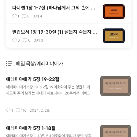
다니엘 1장 1-7절 (하나님께서 그의 손에 넘
기셨다, 다니엘과 세 친구)
1
0
조회
4
빌립보서 1장 19-30절 (1) 살든지 죽든지 그
리스도가 존귀하게 되는 삶을 사는 것
0
0
조회
3
매일 묵상/예레미야애가
분류 전체보기
주요 글 목록
예레미야애가 5장 19-22절
글 내용
예레미야애가 5장 19-22절 19여호와여 주는 영원히 계
시오며 주의 보좌는 대대에 이르나이다 20주께서 어찌하
여 우리를 영원히 잊으시오며 우리를 이같이 오래 버리시
나이까 21여호와여 우리를 주께로 돌이키소서 그리하시면
작성시간
1
116
2024. 2. 28.
우리가 주께로 돌아가겠사오니 우리의 날들을 다시 새롭게
하사 옛적 같게 하옵소서 22주께서 우리를 아주 버리셨사
오며 우리에게 진노하심이 참으로 크시니이다 예레미야 선
예레미야애가 5장 1-18절
지자는 하나님 앞에서 “우리를 주께로 돌이키소서”라는 간
글 내용
구로 예레미야애가를 마치고 있습니다. 지금까지 선지자가
예레미야애가 5장 1-18절 5:1여호와여 우리가 당한 것을