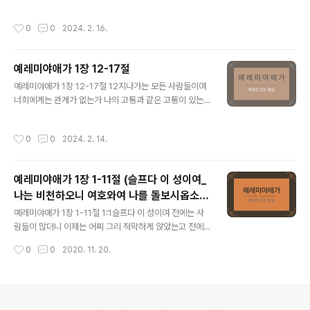
오른손을 들고 서서 눈에 드는 아름다운 모든 사람을 죽으
내 말을 듣고 내 고통을 볼지어다 나의 처녀들과 나의 청년
셨음이여 딸 시온의 장막에 그의 노를 불처럼 쏟으셨도다
들이 사로잡혀 갔도다 19내가 내 사랑하는 자들을 불렀으
작성시간
0
0
2024. 2. 16.
5주께서 원수 같이 되어 이스라엘을 삼키셨음이여..
나 그들은 나를 속였으며 나의 제사장들과 장로들은 그들
의 목숨을 회복시킬 그들의 양식을 구하다가 성 가운데에
서 기절하였도다 20여호와여 보시옵소서 내가 환난을 당
예레미야애가 1장 12-17절
하여 나의 애를 다 태우고 나의 마음이 상하오니 나의 반역
글 내용
이 심히 큼이니이다 밖에서는 칼이 내 아들을 빼앗아 가고
예레미야애가 1장 12-17절 12지나가는 모든 사람들이여
집 안에서는 죽음 같은 것이 있나이다 21그들이 내가 탄식
너희에게는 관계가 없는가 나의 고통과 같은 고통이 있는
하는 것을 들었으나 나를 위로하는 자가 없으며 나의 모든
가 볼지어다 여호와께서 그의 진노하신 날에 나를 괴롭게
원수들은 내가 재난 당하는 것을 듣고 주께서 그 선포하신
하신 것이로다 13높은 곳에서 나의 골수에 불을 보내어 이
작성시간
0
0
2024. 2. 14.
날을 이르게 하셔서 그들이 나와 같이 되..
기게 하시고 내 발 앞에 그물을 치사 나로 물러가게 하셨음
이여 종일토록 나를 피곤하게 하여 황폐하게 하셨도다 14
내 죄악의 멍에를 그의 손으로 묶고 얽어 내 목에 올리사 내
예레미야애가 1장 1-11절 (슬프다 이 성이여_
힘을 피곤하게 하셨음이여 내가 감당할 수 없는 자의 손에
나는 비천하오니 여호와여 나를 돌보시옵소
주께서 나를 섬기셨도다 15주께서 내 영토 안 나의 모든 용
글 내용
서)
사들을 없는 것 같이 여기시고 성회를 모아 내 청년들을 부
예레미야애가 1장 1-11절 1:1슬프다 이 성이여 전에는 사
수심이여 처녀 딸 유다를 내 주께서 술틀에 밟으셨도다 16
람들이 많더니 이제는 어찌 그리 적막하게 앉았는고 전에
이로 말미암아 내가 우니 내 눈에 눈물이 물 같이 흘러내림
는 열국 중에 크던 자가 이제는 과부 같이 되었고 전에는 열
작성시간
0
0
2020. 11. 20.
이여 나를 위로하여 내 생..
방 중에 공주였던 자가 이제는 강제 노동을 하는 자가 되었
도다 2밤에는 슬퍼 우니 눈물이 빰에 흐름이여 사랑하던
자들 중에 그에게 위로하는 자가 없고 친구들도 다 배반하
여 원수들이 되었도다 3유다는 환난과 많은 고난 가운데에
사로잡혀 갔도다 그가 열국 가운데에 거주하면서 쉴 곳을
의안내