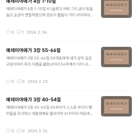
예레미야애가 4장 1-10절
피에 더러워졌으므로 그들이 만질 수 없도다 15사람들이
글 내용
그들에게 외쳐 이르기를 저리 가라 부정하다, 저리 가라 만
예레미야애가 4장 1-10절 4:1슬프다 어찌 그리 금이 빛을
지지 말라 하였음이여 그들이 도망하여 방황할 때에 이방
잃고 순금이 변질하였으며 성도의 돌들이 거리 어귀마다
인들이 말하기를 그들이 다시는 여기서 살지 못하리라 하
쏟아졌는고 2순금에 비할 만큼 보배로운 시온의 아들들이
였도다 16여호와께서 노하여 그들을 흩으시고 다시는 돌
어찌 그리 토기장이가 만든 질항아리 같이 여김이 되었는
작성시간
0
1
2024. 2. 24.
보지 아니하시리니 그들이 제사장들을 높이지 아니..
고 3들개들도 젖을 주어 그들의 새끼를 먹이나 딸 내 백성
은 잔인하여 마치 광야의 타조 같도다 4젖먹이가 목말라서
혀가 입천장에 붙음이여 어린 아이들이 떡을 구하나 떼어
예레미야애가 3장 55-66절
줄 사람이 없도다 5맛있는 음식을 먹던 자들이 외롭게 거
글 내용
리 거리에 있으며 이전에는 붉은 옷을 입고 자라난 자들이
예레미야애가 3장 55-66절 55여호와여 내가 심히 깊은
이제는 거름더미를 안았도다 6전에 소돔이 사람의 손을 대
구덩이에서 주의 이름을 불렀나이다 56주께서 이미 나의
지 아니하였는데도 순식간에 무너지더니 이제는 딸 내 백
음성을 들으셨사오니 이제 나의 탄식과 부르짖음에 주의
성의 죄가 소돔의 죄악보다 무겁도다 7전에는 존귀한 자들
귀를 가리지 마옵소서 57내가 주께 아뢴 날에 주께서 내게
작성시간
0
0
2024. 2. 23.
의 몸이 눈보다 깨끗하고 젖보다 희며 산..
가까이 하여 이르시되 두려워하지 말라 하셨나이다 58주
여 주께서 내 심령의 원통함을 풀어 주셨고 내 생명을 속량
하셨나이다 59여호와여 나의 억울함을 보셨사오니 나를
예레미야애가 3장 40-54절
위하여 원통함을 풀어주옵소서 60그들이 내게 보복하며
글 내용
나를 모해함을 주께서 다 보셨나이다 61여호와여 그들이
예레미야애가 3장 40-54절 40우리가 스스로 우리의 행
나를 비방하며 나를 모해하는 모든 것 62곧 일어나 나를
위들을 조사하고 여호와께로 돌아가자 41우리의 마음과
치는 자들의 입술에서 나오는 것들과 종일 나를 모해하는
손을 아울러 하늘에 계신 하나님께 들자 42우리의 범죄함
것들을 들으셨나이다 63그들이 앉으나 서나 나를 조롱하
과 우리의 반역함을 주께서 사하지 아니하시고 43진노로
작성시간
0
0
2024. 2. 22.
여 노래하는 것을 주목하여 보옵소서 64여호와..
자신을 가리시고 우리를 추격하시며 죽이시고 긍휼을 베풀