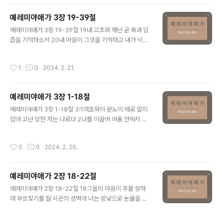
지 아니하셨나이다 43진노로 자신을 가리시고 우리를 추
격하시며 죽이시고 긍휼을 베풀지 아니하셨나이다 44주께
예레미야애가 3장 19-39절
서 구름으로 자신을 가리사 기도가 상달되지 못하게 하시
글 내용
고 45우리를 뭇 나라 가운데에서 쓰레기와 폐물로 삼으셨
예레미야애가 3장 19-39절 19내 고초와 재난 곧 쑥과 담
으므로 46우리의 모든 원수들이 우리를 향하여 그들의 입
즙을 기억하소서 20내 마음이 그것을 기억하고 내가 낙심
을 크게 벌렸나이다 47두려움과 함정과 파멸과 멸망이 우
이 되오나 21이것을 내가 내 마음에 담아 두었더니 그것이
리에게 임하였도다 48딸 내 백성의 파멸로 말미암아 내 눈
오히려 나의 소망이 되었사옴은 22여호와의 인자와 긍휼
작성시간
1
0
2024. 2. 21.
에는 눈물이 시내처럼 흐르도다 49내 눈에 흐르는 눈..
이 무궁하시므로 우리가 진멸되지 아니함이니이다 23이것
들이 아침마다 새로우니 주의 성실하심이 크시도소이다 2
4내 심령에 이르기를 여호와는 나의 기업이시니 그러므로
예레미야애가 3장 1-18절
내가 그를 바라리라 하도다 25기다리는 자들에게나 구하
글 내용
는 영혼들에게 여호와는 선하시도다 26사람이 여호와의
예레미야애가 3장 1-18절 3:1여호와의 분노의 매로 말미
구원을 바라고 잠잠히 기다림이 좋도다 27사람은 젊었을
암아 고난 당한 자는 나로다 2나를 이끌어 어둠 안에서 걸
때에 멍에를 메는 것이 좋으니 28혼자 앉아서 잠잠할 것은
어가게 하시고 빛 안에서 걸어가지 못하게 하셨으며 3종일
주께서 그것을 그에게 메우셨음이라 29그대의 입을 땅의
토록 손을 들어 자주자주 나를 치시는도다 4나의 살과 가
작성시간
0
0
2024. 2. 20.
티끌에 댈지어다 혹시 소망이 있을지로다 30..
죽을 쇠하게 하시며 나의 뼈들을 꺾으셨고 5고통과 수고를
쌓아 나를 에우셨으며 6나를 어둠 속에 살게 하시기를 죽
은 지 오랜 자 같게 하셨도다 7나를 둘러싸서 나가지 못하
예레미야애가 2장 18-22절
게 하시고 내 사슬을 무겁게 하셨으며 8내가 부르짖어 도
글 내용
움을 구하나 내 기도를 물리치시며 9다듬은 돌을 쌓아 내
예레미야애가 2장 18-22절 18그들의 마음이 주를 향하
길들을 막으사 내 길들을 굽게 하셨도다 10그는 내게 대하
여 부르짖기를 딸 시온의 성벽아 너는 밤낮으로 눈물을 강
여 엎드려 기다리는 곰과 은밀한 곳에 있는 사자 같으사 11
처럼 흘릴지어다 스스로 쉬지 말고 네 눈동자를 쉬게 하지
나의 길들로 치우치게 하시며 내 몸을 찢으시며 나를 적막
말지어다 19초저녁에 일어나 부르짖을지어다 네 마음을