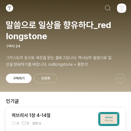
검색하기
티스토리
말씀으로 일상을 향유하다_red
longstone
구독자
24
그리스도의 눈으로 세상을 읽는 블로그입니다. 하나님의 말씀으로 일
상을 향유하기를 바랍니다. redlongstone = 홍장석
구독하기
방명록
신고하기 레이어
열기
인기글
히브리서 1장 4-14절
0
0
조회
6