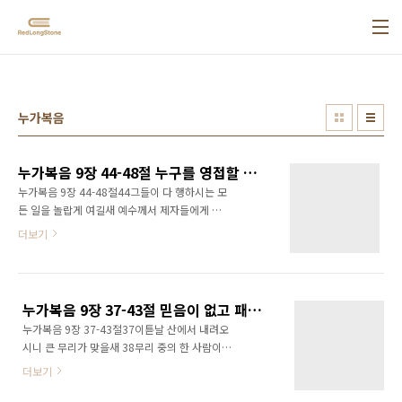
본문 바로가기
누가복음
누가복음 9장 44-48절 누구를 영접할 것인가
누가복음 9장 44-48절44그들이 다 행하시는 모
든 일을 놀랍게 여길새 예수께서 제자들에게 이
르시되 이 말을 너희 귀에 담아 두라 인자가 장차
더보기
사람들의 손에 넘겨지리라 하시되 45그들이 이
말씀을 알지 못하니 이는 그들로 깨닫지 못하게
숨긴 바 되었음이라 또 그들은 이 말씀을 묻기도
두려워하더라 46제자 중에 누가 크냐 하는 변론
누가복음 9장 37-43절 믿음이 없고 패역한 세대
이 일어나니 47예수께서 그 마음에 변론하는 것
누가복음 9장 37-43절37이튿날 산에서 내려오
을 아시고 어린 아이 하나를 데려다가 자기 곁에
시니 큰 무리가 맞을새 38무리 중의 한 사람이
세우시고 48그들에게 이르시되 누구든지 내 이
소리 질러 이르되 선생님 청컨대 내 아들을 돌보
름으로 이런 어린 아이를 영접하면 곧 나를 영접
더보기
아 주옵소서 이는 내 외 아들이니이다 39귀신이
함이요 또 누구든지 나를 영접하면 곧 나를 보내
그를 잡아 갑자기 부르짖게 하고 경련을 일으켜