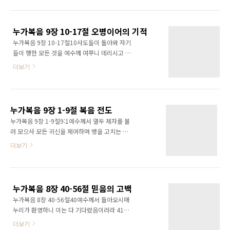
는 옛 선지자 중의 한 사람이 살아났다 하나이다
는다는 것을 너무 쉽게 여긴다는 것입니다. 우리
20예수께서 이르시되 너희는 나를 누구라 하느
가 사영리 전도도 하지만, 그냥 사영리 내용을 따
냐 베드로가 대답하여 이르되 하나님의 그리스
라 하면 ‘당신은 예수를 믿었습니다, 당신은 그리
누가복음 9장 10-17절 오병이어의 기적
도시니이다 하니 21경고하사 이 말을 아무에게
스도인입니다’라..
누가복음 9장 10-17절10사도들이 돌아와 자기
도 이르지 말라 명하시고 22이르시되 인자가 많
들이 행한 모든 것을 예수께 여쭈니 데리시고 따
은 고난을 받고 장로들과 대제사장들과 서기관
로 뱃새다라는 고을로 떠나 가셨으나 11무리가
들에게 버린 바 되어 죽임을 당하고 제 삼일에 살
더보기
알고 따라왔거늘 예수께서 그들을 영접하사 하
아나야 하리라 하시고 사실 우리 그리스도인으
나님 나라의 일을 이야기하시며 병 고칠 자들은
로서 가장 중요한 것은 예수님이 누구이신가를
고치시더라 12날이 저물어 가매 열두 사도가 나
아는 것이라고 생각합니다. 요한복음 17장 3절
아와 여짜오되 무리를 보내어 두루 마을과 촌으
에서 말하는 것처럼, 영생은 하나님과 그가 보내
누가복음 9장 1-9절 복음 전도
로 가서 유하며 먹을 것을 얻게 하소서 우리가 있
신 자 예수 그리스도를 아..
누가복음 9장 1-9절9:1예수께서 열두 제자를 불
는 여기는 빈 들이니이다 13예수께서 이르시되
러 모으사 모든 귀신을 제어하며 병을 고치는 능
너희가 먹을 것을 주라 하시니 여짜오되 우리에
력과 권위를 주시고 2하나님의 나라를 전파하며
더보기
게 떡 다섯 개와 물고기 두 마리밖에는 없으니 이
앓는 자를 고치게 하려고 내보내시며 3이르시되
모든 사람을 위하여 먹을 것을 사지 아니하고서
여행을 위하여 아무 것도 가지지 말라 지팡이나
는 할 수 없사옵나이다 하니 14이는 남자가 한
배낭이나 양식이나 돈이나 두 벌 옷을 가지지 말
오천 명 됨이러라 제자들에게 이르시되 떼를 지
며 4어느 집에 들어가든지 거기서 머물다가 거기
어 한 오십 명씩 안히라 하시니 15제자들이 이렇
누가복음 8장 40-56절 믿음의 고백
서 떠나라 5누구든지 너희를 영접하지 아니하거
게 하여 다 앉..
누가복음 8장 40-56절40예수께서 돌아오시매
든 그 성에서 떠날 때에 너희 발에서 먼지를 떨어
누리가 환영하니 이는 다 기다렸음이러라 41이
버려 그들에게 증거를 삼으라 하시니 6제자들이
에 회당장인 야이로라 하는 사람이 와서 예수의
나가 각 마을에 두루 다니며 곳곳에 복음을 전하
더보기