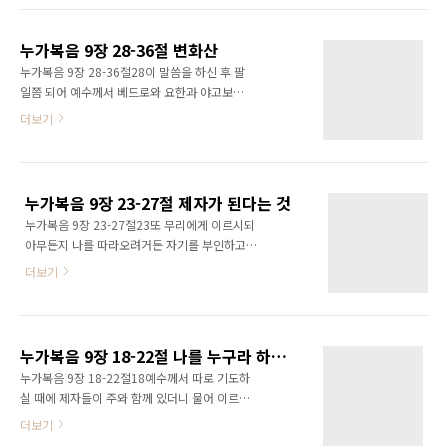
신 이를 영접함이라 너희 모든 사람 중에 가장 작
거품을 흘리게 하며 몹시 상하게 하고야 겨우 떠
은 그가 큰 자니라우리는 자신과 다른 사람, 특히
나 가나이다 40당신의 제자들에게 내쫓아 주기
내가 썩 좋게 생각하지 않는 사람을 받아들이는
누가복음 9장 28-36절 변화산
를 구하였으나 그들이 능히 못하더이다 41예수
일..
누가복음 9장 28-36절28이 말씀을 하신 후 팔
께서 대답하여 이르시되 믿음이 없고 패역한 세
일쯤 되어 예수께서 베드로와 요한과 야고보를
대여 내가 얼마나 너희와 함께 있으며 너희에게
데리고 기도하시러 산에 올라가사 29기도하실
더보기
참으리요 네 아들을 이리로 데리고 오라 하시니
때에 용모가 변화되고 그 옷이 희어져 광채가 나
42올 때에 귀신이 그를 거꾸러뜨리고 심한 경련
더라 30문득 두 사람이 예수와 함께 말하니 이는
을 일으키게 하는지라 예수께서 더러운 귀신을
모세와 엘리야라 31영광중에 나타나서 장차 예
꾸짖으시고 아이를 낫게 하사 그 아버지에게 도
수께서 예루살렘에서 별세하실 것을 말할새 32
로 주시니 43사람들이 다 하나님의 위엄에 놀라
누가복음 9장 23-27절 제자가 된다는 것
베드로와 및 함께 있는 자들이 깊이 졸다가 온전
니라오늘 본문을 읽..
누가복음 9장 23-27절23또 무리에게 이르시되
히 깨어나 예수의 영광과 및 함께 선 두 사람을
아무든지 나를 따라오려거든 자기를 부인하고
보더니 33두 사람이 떠날 때에 베드로가 예수께
날마다 제 십자가를 지고 나를 따를 것이니라 24
여짜오되 주여 우리가 여기 있는 것이 좋사오니
더보기
누구든지 제 목숨을 구원하고자 하면 잃을 것이
우리가 초막 셋을 짓되 하나는 주를 위하여, 하나
요 누구든지 나를 위하여 제 목숨을 잃으면 구원
는 모세를 위하여, 하나는 엘리야를 위하여 하사
하리라 25사람이 만일 온 천하를 얻고도 자기를
이다 하되 자기가 하는 말을 자기도 알지 못하더
잃든지 빼앗기든지 하면 무엇이 유익하리요 26
라 34이 말 할 즈음에 구름이 와서 그들을 덮는
누가복음 9장 18-22절 나를 누구라 하느냐
누구든지 나와 내 말을 부끄러워하면 인자도 자
지라 ..
누가복음 9장 18-22절18예수께서 따로 기도하
기와 아버지와 거룩한 천사들의 영광으로 올 때
실 때에 제자들이 주와 함께 있더니 물어 이르시
에 그 사람을 부끄러워하리라 27내가 참으로 너
되 무리가 나를 누구라고 하느냐 19대답하여 이
더보기
희에게 이르노니 여기 서 있는 사람 중에 죽기 전
르되 세례 요한이라 하고 더러는 엘리야라, 더러
에 하나님 나라를 볼 자들도 있느니라예수를 믿