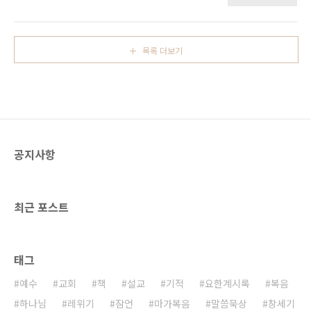
발 아래에 엎드려 자기 집에 오시기를 간구하니
며 병을 고치더라 7분봉 왕 헤롯이 이 모든 일을
42이는 자기에게 열두 살 된 외딸이 있어 죽어감
듣고 심히 당황하니 이는 어떤 사람은 요한이 죽
이더라 43예수께서 가실 때에 무리가 밀려들더
은 자 가운데서 살아났다고도 하며 8어떤 사람은
라 43이에 열두 해를 혈루증으로 앓는 중에 아무
엘리야가 나타났다고도 하며 어떤 사람은 옛 선
목록 더보기
에게도 고침을 받지 못하던 여자가 44예수의 뒤
지자 ..
로 와서 그의 옷 가에 손을 대니 혈루증이 즉시
그쳤더라 45예수께서 이르시되 내게 손을 댄 자
가 누구냐 하시니 다 아니라 할 때에 베드로가 이
르되 주여 무리가 밀려들어 미나이다 46예수께
서 이르시되 내게 손을 댄 자가 있도다 이는 내게
서 능력이 나간 줄 앎이로다 하신대 47여자가 스
공지사항
스로 숨기지 못할 줄 알고 떨며 나아와 엎드리어
그 손..
최근 포스트
태그
예수
교회
책
설교
기적
요한계시록
복음
하나님
레위기
잠언
마가복음
말씀묵상
창세기