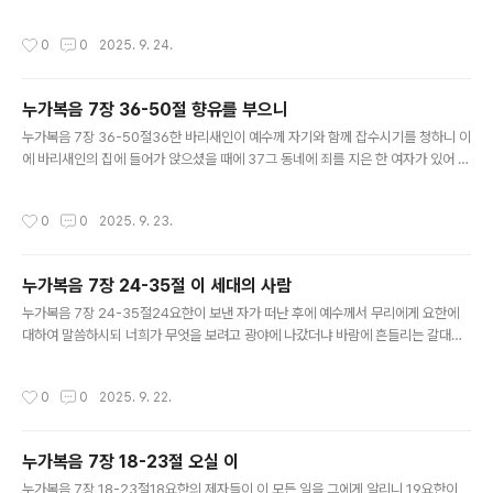
가에 떨어지매 밟히며 공중의 새들이 먹어버렸고 6더러는 바위 위에 떨어지매 싹이
났다가 습기가 없으므로 말랐고 7더러는 가시떨기 속에 떨어지매 가시가 함께 자라
작성시간
0
0
2025. 9. 24.
서 기운을 막았고 8더러는 좋은 땅에 떨어지매 나서 백 배의 결실을 하였느니라 이
말씀을 하시고 외치시도 들을 귀 있는 자는 들을지어다 9제자들이 이 비유의 뜻을 물
으니 10이르시되 하나님 나라의 비밀을 아는 것이 너희에게는 허락되었으나 다른 사
누가복음 7장 36-50절 향유를 부으니
람에게는 비유로 하나니 이는 그들로 보아도 보지 못하고 들어도 깨닫지 못하게 하려
글 내용
함이라 11이 비유는 이러하니라 씨는 하나님의 말씀이요 12길..
누가복음 7장 36-50절36한 바리새인이 예수께 자기와 함께 잡수시기를 청하니 이
에 바리새인의 집에 들어가 앉으셨을 때에 37그 동네에 죄를 지은 한 여자가 있어 예
수께서 바리새인의 집에 앉아 계심을 알고 향유 담은 옥합을 가지고 와서 38예수의
뒤로 그 발 곁에 서서 울며 눈물로 그 발을 적시고 자기 머리털로 닦고 그 발에 입맞추
작성시간
0
0
2025. 9. 23.
고 향유를 부으니 39예수를 청한 바리새인이 그것을 보고 마음에 이르되 이 사람이
만일 선지자라면 자기를 만지는 이 여자가 누구며 어떠한 자 곧 죄인인 줄을 알았으
리라 하거늘 40예수께서 대답하여 이르시되 시몬아 내가 네게 이를 말이 있다 하시
누가복음 7장 24-35절 이 세대의 사람
니 그가 이르되 선생님 말씀하소서 41이르시되 빚 주는 사람에게 빚진 자가 둘이 있
글 내용
어 하나는 오백 데나리온을 졌고 하나는 오십 데나리온..
누가복음 7장 24-35절24요한이 보낸 자가 떠난 후에 예수께서 무리에게 요한에
대하여 말씀하시되 너희가 무엇을 보려고 광야에 나갔더냐 바람에 흔들리는 갈대냐
25그러면 너희가 무엇을 보려고 나갔더냐 부드러운 옷 입은 사람이냐 보라 화려한
옷을 입고 사치하게 지내는 자는 왕궁에 있느니라 26그러면 너희가 무엇을 보려고
작성시간
0
0
2025. 9. 22.
나갔더냐 선지자냐 옳다 내가 너희에게 이르노니 선지자보다도 훌륭한 자니라 27기
록된 바 보라 내가 내 사자를 내 앞에 보내노니 그가 네 앞에서 네 길을 준비하리라 한
것이 이 사람에 대한 말씀이라 28내가 너희에게 말하노니 여자가 낳은 자 중에 요한
누가복음 7장 18-23절 오실 이
보다 큰 자가 없도다 그러나 하나님의 나라에서는 극히 작은 자라도 그보다 크니라
글 내용
하시니 29모든 백성과 세리들은 이미 요한의 세례를 받은자라 ..
누가복음 7장 18-23절18요한의 제자들이 이 모든 일을 그에게 알리니 19요한이