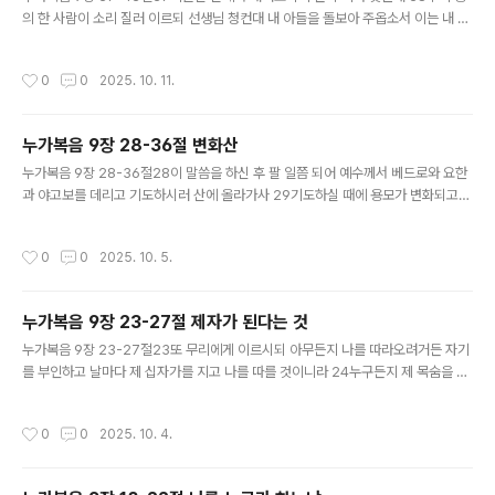
의 한 사람이 소리 질러 이르되 선생님 청컨대 내 아들을 돌보아 주옵소서 이는 내 외
아들이니이다 39귀신이 그를 잡아 갑자기 부르짖게 하고 경련을 일으켜 거품을 흘
리게 하며 몹시 상하게 하고야 겨우 떠나 가나이다 40당신의 제자들에게 내쫓아 주
작성시간
0
0
2025. 10. 11.
기를 구하였으나 그들이 능히 못하더이다 41예수께서 대답하여 이르시되 믿음이 없
고 패역한 세대여 내가 얼마나 너희와 함께 있으며 너희에게 참으리요 네 아들을 이
리로 데리고 오라 하시니 42올 때에 귀신이 그를 거꾸러뜨리고 심한 경련을 일으키
누가복음 9장 28-36절 변화산
게 하는지라 예수께서 더러운 귀신을 꾸짖으시고 아이를 낫게 하사 그 아버지에게 도
글 내용
로 주시니 43사람들이 다 하나님의 위엄에 놀라니라오늘 본문을 읽..
누가복음 9장 28-36절28이 말씀을 하신 후 팔 일쯤 되어 예수께서 베드로와 요한
과 야고보를 데리고 기도하시러 산에 올라가사 29기도하실 때에 용모가 변화되고
그 옷이 희어져 광채가 나더라 30문득 두 사람이 예수와 함께 말하니 이는 모세와 엘
리야라 31영광중에 나타나서 장차 예수께서 예루살렘에서 별세하실 것을 말할새 3
작성시간
0
0
2025. 10. 5.
2베드로와 및 함께 있는 자들이 깊이 졸다가 온전히 깨어나 예수의 영광과 및 함께
선 두 사람을 보더니 33두 사람이 떠날 때에 베드로가 예수께 여짜오되 주여 우리가
여기 있는 것이 좋사오니 우리가 초막 셋을 짓되 하나는 주를 위하여, 하나는 모세를
누가복음 9장 23-27절 제자가 된다는 것
위하여, 하나는 엘리야를 위하여 하사이다 하되 자기가 하는 말을 자기도 알지 못하
글 내용
더라 34이 말 할 즈음에 구름이 와서 그들을 덮는지라 ..
누가복음 9장 23-27절23또 무리에게 이르시되 아무든지 나를 따라오려거든 자기
를 부인하고 날마다 제 십자가를 지고 나를 따를 것이니라 24누구든지 제 목숨을 구
원하고자 하면 잃을 것이요 누구든지 나를 위하여 제 목숨을 잃으면 구원하리라 25
사람이 만일 온 천하를 얻고도 자기를 잃든지 빼앗기든지 하면 무엇이 유익하리요 2
작성시간
0
0
2025. 10. 4.
6누구든지 나와 내 말을 부끄러워하면 인자도 자기와 아버지와 거룩한 천사들의 영
광으로 올 때에 그 사람을 부끄러워하리라 27내가 참으로 너희에게 이르노니 여기
서 있는 사람 중에 죽기 전에 하나님 나라를 볼 자들도 있느니라예수를 믿는다는 것