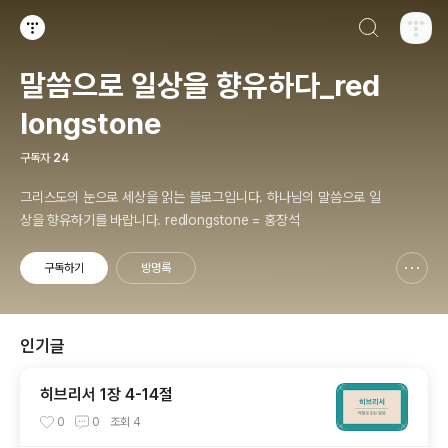
검색하기
티스토리
말씀으로 일상을 향유하다_red
longstone
구독자
24
그리스도의 눈으로 세상을 읽는 블로그입니다. 하나님의 말씀으로 일
상을 향유하기를 바랍니다. redlongstone = 홍장석
구독하기
방명록
신고하기 레이어
열기
인기글
히브리서 1장 4-14절
0
0
조회
4