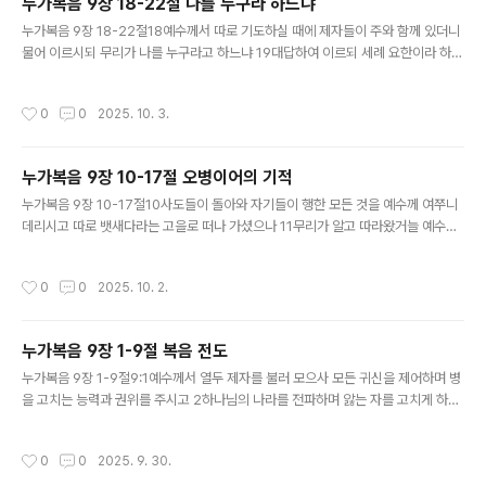
누가복음 9장 18-22절 나를 누구라 하느냐
을 너무 쉽게 여긴다는 것입니다. 우리가 사영리 전도도 하지만, 그냥 사영리 내용을
글 내용
따라 하면 ‘당신은 예수를 믿었습니다, 당신은 그리스도인입니다’라..
누가복음 9장 18-22절18예수께서 따로 기도하실 때에 제자들이 주와 함께 있더니
물어 이르시되 무리가 나를 누구라고 하느냐 19대답하여 이르되 세례 요한이라 하고
더러는 엘리야라, 더러는 옛 선지자 중의 한 사람이 살아났다 하나이다 20예수께서
이르시되 너희는 나를 누구라 하느냐 베드로가 대답하여 이르되 하나님의 그리스도
작성시간
0
0
2025. 10. 3.
시니이다 하니 21경고하사 이 말을 아무에게도 이르지 말라 명하시고 22이르시되
인자가 많은 고난을 받고 장로들과 대제사장들과 서기관들에게 버린 바 되어 죽임을
당하고 제 삼일에 살아나야 하리라 하시고 사실 우리 그리스도인으로서 가장 중요한
누가복음 9장 10-17절 오병이어의 기적
것은 예수님이 누구이신가를 아는 것이라고 생각합니다. 요한복음 17장 3절에서 말
글 내용
하는 것처럼, 영생은 하나님과 그가 보내신 자 예수 그리스도를 아..
누가복음 9장 10-17절10사도들이 돌아와 자기들이 행한 모든 것을 예수께 여쭈니
데리시고 따로 뱃새다라는 고을로 떠나 가셨으나 11무리가 알고 따라왔거늘 예수께
서 그들을 영접하사 하나님 나라의 일을 이야기하시며 병 고칠 자들은 고치시더라 1
2날이 저물어 가매 열두 사도가 나아와 여짜오되 무리를 보내어 두루 마을과 촌으로
작성시간
0
0
2025. 10. 2.
가서 유하며 먹을 것을 얻게 하소서 우리가 있는 여기는 빈 들이니이다 13예수께서
이르시되 너희가 먹을 것을 주라 하시니 여짜오되 우리에게 떡 다섯 개와 물고기 두
마리밖에는 없으니 이 모든 사람을 위하여 먹을 것을 사지 아니하고서는 할 수 없사
누가복음 9장 1-9절 복음 전도
옵나이다 하니 14이는 남자가 한 오천 명 됨이러라 제자들에게 이르시되 떼를 지어
글 내용
한 오십 명씩 안히라 하시니 15제자들이 이렇게 하여 다 앉..
누가복음 9장 1-9절9:1예수께서 열두 제자를 불러 모으사 모든 귀신을 제어하며 병
을 고치는 능력과 권위를 주시고 2하나님의 나라를 전파하며 앓는 자를 고치게 하려
고 내보내시며 3이르시되 여행을 위하여 아무 것도 가지지 말라 지팡이나 배낭이나
양식이나 돈이나 두 벌 옷을 가지지 말며 4어느 집에 들어가든지 거기서 머물다가 거
작성시간
0
0
2025. 9. 30.
기서 떠나라 5누구든지 너희를 영접하지 아니하거든 그 성에서 떠날 때에 너희 발에