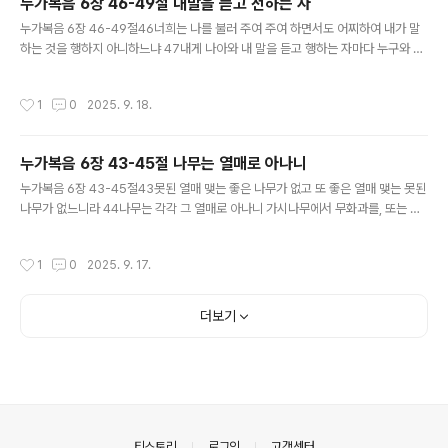
누가복음 6장 46-49절 내말을 듣고 전하는 자
못하겠나이다 7그러므로 내가 주께 나아가기도 감당하지 못할 줄을 알았나이다 말
글 내용
씀만 하사 내 하인을 낫게 하소서 8나도 남의 수하에 든 사람이요..
누가복음 6장 46-49절46너희는 나를 불러 주여 주여 하면서도 어찌하여 내가 말
하는 것을 행하지 아니하느냐 47내게 나아와 내 말을 듣고 행하는 자마다 누구와 같
은 것을 너희에게 보이리라 48집을 짓되 깊이 파고 주추를 반석 위에 놓은 사람과 같
으니 큰 물이 나서 탁류가 그 집에 부딪치되 잘 지었기 때문에 능히 요동하지 못하게
작성시간
1
0
2025. 9. 18.
하였거니와 49듣고 행하지 아니하는 자는 주추 없이 흙 위에 집 지은 사람과 같으니
탁류가 부딪치매 집이 곧 무너져 파괴됨이 심하니라 하시니라건축가가 나와서 아름
답고 독특하게 지은 집들을 둘러보며 소개하는 프로그램을 가끔 봅니다. '어떻게 저
누가복음 6장 43-45절 나무는 열매로 아나니
런 집을 지었을까?' 우리는 자연스레 관심을 갖게 됩니다. 어떤 기능을 갖추었는지,
글 내용
어떤 외관을 가졌는지, 혹은 어떤 건축 공법을 사용했는..
누가복음 6장 43-45절43못된 열매 맺는 좋은 나무가 없고 또 좋은 열매 맺는 못된
나무가 없느니라 44나무는 각각 그 열매로 아나니 가시나무에서 무화과를, 또는 찔
레에서 포도를 따지 못하느니라 45선한 사람은 마음에 쌓은 선에서 선을 내고 악한
자는 그 쌓은 악에서 악을 내나니 이는 마음에 가득한 것을 입으로 말함이니라가을입
작성시간
1
0
2025. 9. 17.
니다. 가을은 결실의 계절, 추수하는 계절이기도 하죠. 여러분, '콩 심은 데 콩 나고 팥
심은 데 팥 난다'는 말씀 잘 알고 계시죠? 뿌린 대로 거둔다는 것, 저희는 그러한 원리
가 원칙이 되어 이루어지기를 바라고 있습니다.그런데 정말 그걸 원하십니까? 세상
더보기
의 원리나 과학적인 원리가 아니라, 여러분의 인생에서 콩 심으면 콩이 나고 싶으세
요? 팥 심은 데 팥이 나기를 원하세요? 여..
의안내
티스토리
로그인
고객센터