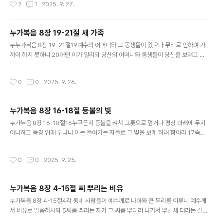
작성시간
2
1
2025. 9. 27.
을 꾸짖으시니 이에 그쳐 잔잔하여지더라 25제자들에게 이르시되 너희 믿음이 어디
있느냐 하시니 그들이 두려워하고 놀랍게 여겨 서로 말하되 그가 누구이기에 바람과
물을 명하매 순종하는가 하더라여러분, 기적을 믿으십니까? 기적이란 우리가 일반적
누가복음 8장 19-21절 새 가족
으로 생각하는 범주를 벗어나는, 초자연적인 일이 일어날 때를 말합니다.사실 목회를
글 내용
하다 보면 기적 같은 일이 일어나기를 간절히 원하고, 그 기적의 통로..
누누가복음 8장 19-21절19예수의 어머니와 그 동생들이 왔으나 무리로 인하여 가
까이 하지 못하니 20어떤 이가 알리되 당신의 어머니와 동생들이 당신을 보려고 밖
에 서 있나이다 21예수께서 대답하여 이르시되 내 어머니와 내 동생들은 곧 하나님
의 말씀을 듣고 행하는 이 사람들이라 하시니라여러분, ‘가족’이라는 단어처럼 따뜻
작성시간
0
0
2025. 9. 26.
한 단어가 없는 것 같습니다. 여러분은 가족을 어떻게 정의하고 계십니까?제가 국민
학교, 중학교 다닐 때만 해도 가족사진을 보면 대가족 사진이었습니다. 그러다가 조
금 지나면서 가족사진이 사실은 엄마, 아빠 그리고 자녀들만 있는 그러한 구성이 되
누가복음 8장 16-18절 등불의 빛
어버린 것 같습니다. 여러분, ‘가족’ 하면 핏줄을 나눈 사람이라고 생각하잖아요. 우리
글 내용
핏줄을 나눈 가족. 핏줄이 진하죠, 그렇죠? 핏줄을 위해서 ..
누가복음 8장 16-18절16누구든지 등불을 켜서 그릇으로 덮거나 평상 아래에 두지
아니하고 등경 위에 두나니 이는 들어가는 자들로 그 빛을 보게 하려 함이라 17숨은
것이 장차 드러나지 아니할 것이 없고 감추인 것이 장차 알려지고 나타나지 않을 것
이 없느니라 18그러므로 너희가 어떻게 들을까 스스로 삼가라 누구든지 있는 자는
작성시간
0
0
2025. 9. 25.
받겠고 없는 자는 그 있는 줄로 아는 것까지도 빼앗기리라 하시니라"보아도 보지 못
하고 들어도 깨닫지 못한다"는 것이 도대체 무엇일까요? 여러분, 좀 답답하지 않으셨
어요? 구약에는 상당히 그런 말이 많습니다. 의도적으로 하나님의 심판을 받을 자들
누가복음 8장 4-15절 씨 뿌리는 비유
에게 그런 표현들을 하는 것입니다. “귀 있는 자는 들을지어다.” 들을 귀 있는 자에게
글 내용
하나님의 복음이, 하나님의 빛이 전파된다는 거죠. 오..
누가복음 8장 4-15절4각 동네 사람들이 예수께로 나아와 큰 무리를 이루니 예수께
서 비유로 말씀하시되 5씨를 뿌리는 자가 그 씨를 뿌리러 나가서 뿌릴새 더러는 길