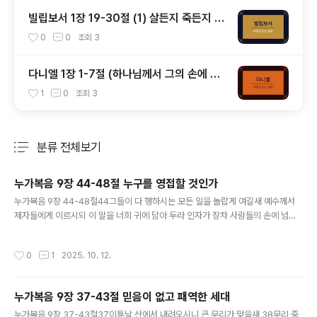
빌립보서 1장 19-30절 (1) 살든지 죽든지 그
리스도가 존귀하게 되는 삶을 사는 것
0
0
조회
3
다니엘 1장 1-7절 (하나님께서 그의 손에 넘
기셨다, 다니엘과 세 친구)
1
0
조회
3
분류 전체보기
주요 글 목록
누가복음 9장 44-48절 누구를 영접할 것인가
글 내용
누가복음 9장 44-48절44그들이 다 행하시는 모든 일을 놀랍게 여길새 예수께서
제자들에게 이르시되 이 말을 너희 귀에 담아 두라 인자가 장차 사람들의 손에 넘겨
지리라 하시되 45그들이 이 말씀을 알지 못하니 이는 그들로 깨닫지 못하게 숨긴 바
되었음이라 또 그들은 이 말씀을 묻기도 두려워하더라 46제자 중에 누가 크냐 하는
작성시간
0
1
2025. 10. 12.
변론이 일어나니 47예수께서 그 마음에 변론하는 것을 아시고 어린 아이 하나를 데
려다가 자기 곁에 세우시고 48그들에게 이르시되 누구든지 내 이름으로 이런 어린
아이를 영접하면 곧 나를 영접함이요 또 누구든지 나를 영접하면 곧 나를 보내신 이
누가복음 9장 37-43절 믿음이 없고 패역한 세대
를 영접함이라 너희 모든 사람 중에 가장 작은 그가 큰 자니라우리는 자신과 다른 사
글 내용
람, 특히 내가 썩 좋게 생각하지 않는 사람을 받아들이는 일..
누가복음 9장 37-43절37이튿날 산에서 내려오시니 큰 무리가 맞을새 38무리 중