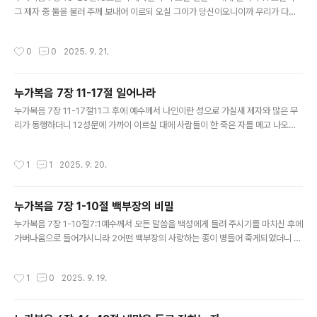
그 제자 중 둘을 불러 주께 보내어 이르되 오실 그이가 당신이오니이까 우리가 다른
이를 기다리오리이까 하라 하매 20그들이 예수께 나아가 이르되 세례 요한이 우리
를 보내어 당신께 여쭈어 보라고 하기를 오실 그이가 당신이오니이까 우리가 다른 이
작성시간
0
0
2025. 9. 21.
를 기다리오리이까 하더이다 하니 21마침 그 때에 예수께서 질병과 고통과 및 악귀
들린 자를 많이 고치시며 또 많은 맹인을 보게 하신지라 22예수께서 대답하여 이르
시되 너희가 가서 보고 들은 것을 요한에게 알리되 맹인이 보며 못 걷는 사람이 걸으
누가복음 7장 11-17절 일어나라
며 나병환자가 깨끗함을 받으며 귀먹은 사람이 들으며 죽은 자가 살아나며 가난한 자
글 내용
에게 복음이 전파된다 하라 23누구든지 나로 말미암아 실족하지 ..
누가복음 7장 11-17절11그 후에 예수께서 나인이란 성으로 가실새 제자와 많은 무
리가 동행하더니 12성문에 가까이 이르실 대에 사람들이 한 죽은 자를 메고 나오니
이는 한 어미니의 독자요 그의 어머니는 과부라 그 성의 많은 사람도 그와 함께 나오
거늘 13주께서 과부를 보시고 불쌍히 여기사 울지 말라 하시고 14가까이 가서 그 관
작성시간
1
1
2025. 9. 20.
에 손을 대시니 멘 자들이 서는지라 예수께서 이르시되 청년아 내가 네게 말하노니
일어나라 하시매 15죽었던 자가 일어나 앉고 말도 하거늘 예수께서 그를 어머니에게
주시니 16모든 사람이 두려워하며 하나님께 영광을 돌려 이르되 큰 선지자가 우리
누가복음 7장 1-10절 백부장의 비밀
가운데 일어나셨다 하고 또 하나님께서 자기 백성을 돌보셨다 하더라 17예수께 대한
글 내용
이 소문이 온 유대와 사방에 두루 퍼지니라우리가 생각하..
누가복음 7장 1-10절7:1예수께서 모든 말씀을 백성에게 들려 주시기를 마치신 후에
가버나움으로 들어가시니라 2어떤 백부장의 사랑하는 종이 병들어 죽게되었더니 3
예수의 소문을 듣고 유대인의 장로 몇 사람을 예수께 보내어 오셔서 그 종을 구해 주
시기를 청한지라 4이에 그들이 예수께 나아와 간절히 구하여 이르되 이 일을 하시는
작성시간
1
0
2025. 9. 19.
것이 이 사람에게는 합당하나이다 5그가 우리 민족을 사랑하고 또한 우리를 위하여
회당을 지었나이다 하니 6예수께서 함께 가실새 이에 그 집이 멀지 아니하여 백부장
이 벗들을 보내어 이르되 주여 수고하지 마옵소서 내 집에 들어오심을 나는 감당하지