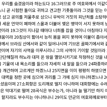
에
우리를
숨겼음이라
하는도다 16그러므로 주
여호와께서
이같
노니
곧
시험한
돌이요
귀하고
견고한
기촛돌이라
그것을
믿는
로
삼고
공의를
저울추로
삼으니
우박이
거짓의
피난처를
소탕하
어
세운
언약이
폐하며
스올과
더불어
맺은
맹약이
서지
못하여
것이라 19그것이 지나갈
때마다
너희를
잡을
것이니
아침마다
려움이라 20침상이 짧아서
능히
몸을
펴지
못하며
이불이
좁아
와께서
브라심
산에서와
같이
일어나시며
기브온
골짜기에서와
것이며
자기의
사역을
이루시리니
그의
사역이
기이할
것임이라 
단단해질까
하노라
대저
온
땅을
멸망시키기로
작정하신
것을
를
기울여
내
목소리를
들으라
자세히
내
말을
들으라 24파종하
을
개간하며
고르게만
하겠느냐 25지면을 이미
평평히
하였으면
며
대맥을
정한
곳에
심으며
귀리를
그
가에
심지
아니하겠느냐 2
셨음이며 27소회향은 도리깨로
떨지
아니하며
대회향에는
수레
향은
막대기로
떨며 28곡식은 부수는가
,
아니라
늘
떨기만
하지
게
할지라도
부수지는
아니하나니 29이도 만군의
여호와께로부