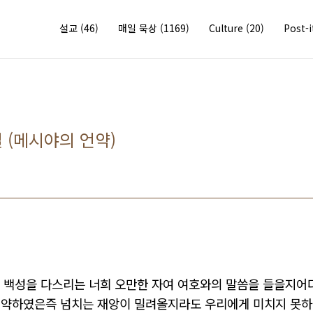
설교
(46)
매일 묵상
(1169)
Culture
(20)
Post-
절 (메시야의 언약)
백성을
다스리는
너희
오만한
자여
여호와의
말씀을
들을지어다
맹약하였은즉
넘치는
재앙이
밀려올지라도
우리에게
미치지
못하