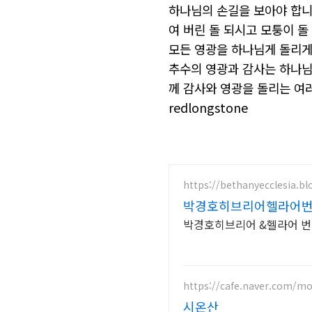
하나님의
손길을
보아야
합
여
버린
돌
되시고
모퉁이
돌
모든
영광을
하나님게
돌리
추수의
영광과
감사는
하나
께
감사와
영광을
돌리는
여
redlongstone
https://bethanyecclesia.b
박경호히브리어헬라어
박경호히브리어 &헬라어 번역
https://cafe.naver.com/m
시온산