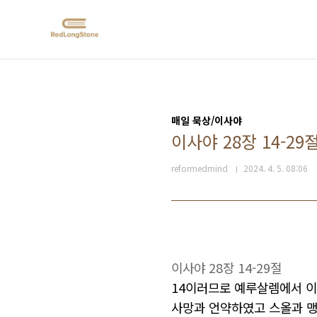
본문 바로가기
매일 묵상/이사야
이사야 28장 14-29
reformedmind
2024. 4. 5. 08:06
이사야
28
장
14-29
절
14이러므로 예루살렘에서
이
사망과
언약하였고
스올과