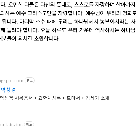
니다
.
오만한
자들은
자신의
뜻대로
,
스스로를
자랑하며
살아가지
되시는
예수
그리스도만을
자랑합니다
.
예수님이
우리의
영화
게
됩니다
.
마지막
추수
때에
우리는
하나님께서
농부이시라는
사
님께
돌려야
합니다
.
오늘
하루도
우리
가운데
역사하시는
하나님
러분들이
되시길
소원합니다
.
logspot.com
광고
번역성경
성경 사복음서 + 요한계시록 + 로마서 + 창세기 소개
ountainzion
광고