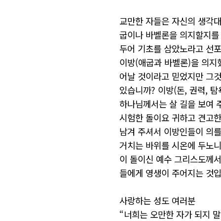
교만한
자들은
자신의
생각
굽이나
바벨론을
의지할지를
두어
기초를
삼았노라고
선
이방
(
애굽과
바벨론
)
을
의지
어날
것이라고
믿었지만
그
있습니까
?
이방
(
돈
,
권력
,
탐
하나님께서는
살
길을
보여
시험한
돌이요
귀하고
견고
남겨
주셔서
이방인들이
의
거치는
바위를
시온에
두노
이
돌이신
예수
그리스도께
들에게
영생이
주어지는
것
사랑하는
성도
여러분
“
너희는
오만한
자가
되지
말