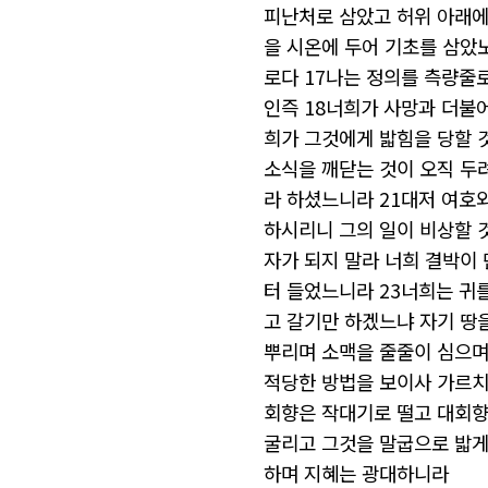
피난처로
삼았고
허위
아래
을
시온에
두어
기초를
삼았
로다 17나는 정의를
측량줄
인즉 18너희가 사망과
더불
희가
그것에게
밟힘을
당할
소식을
깨닫는
것이
오직
두
라
하셨느니라 21대저 여호
하시리니
그의
일이
비상할
자가
되지
말라
너희
결박이
터
들었느니라 23너희는 귀
고
갈기만
하겠느냐
자기
땅
뿌리며
소맥을
줄줄이
심으
적당한
방법을
보이사
가르치
회향은
작대기로
떨고
대회
굴리고
그것을
말굽으로
밟
하며
지혜는
광대하니라