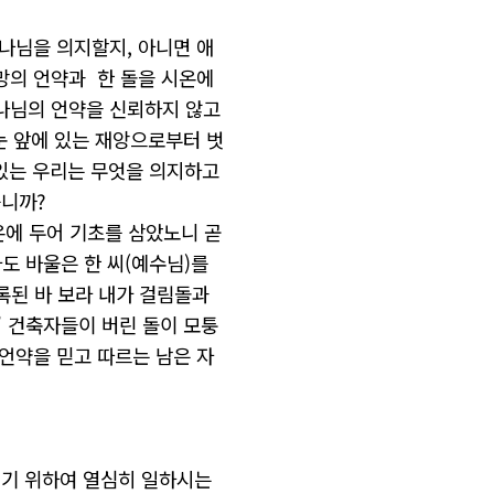
나님을
의지할지
,
아니면
애
망의
언약과
한
돌을
시온에
나님의
언약을
신뢰하지
않고
눈 앞에
있는
재앙으로부터
벗
있는
우리는
무엇을
의지하고
습니까
?
온에
두어
기초를
삼았노니
곧
사도
바울은
한
씨
(
예수님
)
를
록된
바
보라
내가
걸림돌과
”
건축자들이
버린
돌이
모퉁
언약을
믿고
따르는
남은
자
시기
위하여
열심히
일하시는