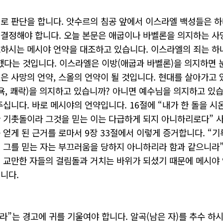
대로
판단을
합니다
.
앗수르의
침공
앞에서
이스라엘
백성들은
하
결정해야
합니다
.
오늘
본문은
애굽이나
바벨론을
의지하는
사
포하시는
메시야
언약을
대조하고
있습니다
.
이스라엘의
죄는
하
했다는
것입니다
.
이스라엘은
이방
(
애굽과
바벨론
)
을
의지하면
것은
사망의
언약
,
스올의
언약이
될
것입니다
.
현대를
살아가고
욕
,
쾌락
)
을
의지하고
있습니까
?
아니면
예수님을
의지하고
있
주십니다
.
바로
메시야의
언약입니다
. 16
절에
“
내가
한
돌을
시
한
기촛돌이라
그것을
믿는
이는
다급하게
되지
아니하리로다
”
를
얻게
된
근거를
로마서
9
장
33
절에서
이렇게
증거합니다. “
기
니
그를
믿는
자는
부끄러움을
당하지
아니하리라
함과
같으니라
서
교만한
자들의
걸림돌과
거치는
바위가
되셨기
때문에
메시야
입니다
.
라
”
는
경고에
귀를
기울여야
합니다
.
알곡
(
남은
자)를 추수 하