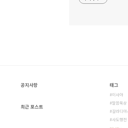
공지사항
태그
이사야
말씀묵상
최근 포스트
갈라디아
사도행전