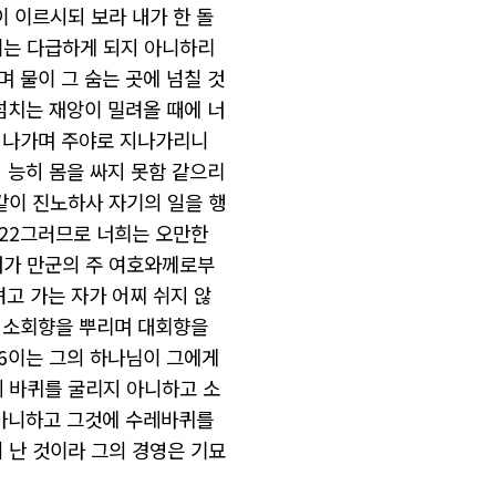
이
이르시되
보라
내가
한
돌
이는
다급하게
되지
아니하리
며
물이
그
숨는
곳에
넘칠
것
넘치는
재앙이
밀려올
때에
너
지나가며
주야로
지나가리니
서
능히
몸을
싸지
못함
같으리
같이
진노하사
자기의
일을
행
22그러므로 너희는
오만한
내가
만군의
주
여호와께로부
려고 가는
자가
어찌
쉬지
않
소회향을
뿌리며
대회향을
6이는 그의
하나님이
그에게
 바퀴를
굴리지
아니하고
소
아니하고
그것에
수레바퀴를
터
난
것이라
그의
경영은
기묘