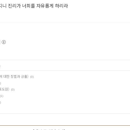
알지니 진리가 너희를 자유롭게 하리라
글
)에 대한 징벌과 긍휼)
(0)
)
포도원)
(0)
(1)
)