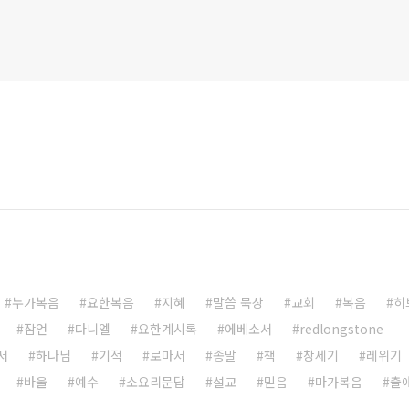
누가복음
요한복음
지혜
말씀 묵상
교회
복음
히
잠언
다니엘
요한계시록
에베소서
redlongstone
서
하나님
기적
로마서
종말
책
창세기
레위기
바울
예수
소요리문답
설교
믿음
마가복음
출