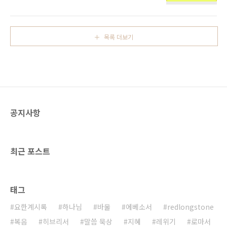
하되 2성전 바깥 마당은 측량하지 말고 그냥 두
르되 누가 이 짐승과 같으냐 누가 능히 이와 더불
라 이것은 이방인에게 주었은즉 그들이 거룩한
어 싸우리요 하더라 5또 짐승이 과장되고 신성
성을 마흔 두 달 동안 짓밟으리라 3내가 나의 두
모독을 말하는 입을 받고 또 마흔두 달 동안 일할
증인에게 권세를 주리니 그들이 굵은 베옷을 입
권세를 받으니라 6짐승이 입을 벌려 하..
목록 더보기
고 천이백육십 일을 예언하리라 4그들은 이 땅의
주 앞에 서 있는 두 감람나무와 두 촛대니 5만일
누구든지 그들을 해하고자 하면 그들의 입에서
불이 나와서 그들의 원수를 삼켜 버릴것이요 누
구든지 그들을 해하고자 하면 반드시 그와 같이
죽임을 당하리라 6그들이 권능을 가지고 하늘을
닫아 그 예언을 하는 날 동안 비가 오지 못하게
공지사항
하고 또 권능을 가지고 물을 피로 변하게 하고 아
무 때든..
최근 포스트
태그
요한계시록
하나님
바울
에베소서
redlongstone
복음
히브리서
말씀 묵상
지혜
레위기
로마서