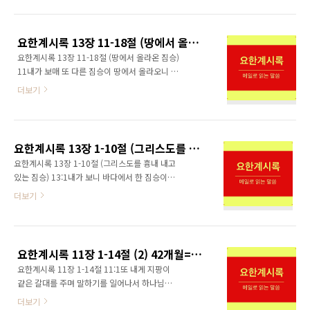
들의 살과 말들과 그것을 탄 자들의 살과 자유인
주어 너희 중의 몇을 죽이게 하겠고 17또 너희가
들이나 종들이나 작은 자나 큰 자나 모든 자의 살
내 이름으로 말미암아 모든 사람에게 미움을 받
을 먹으라 하더라 19또 내가 보매 그 짐승과 땅
을 것이나 18너희 머리털 하나도 상하지 아니하
요한계시록 13장 11-18절 (땅에서 올라 온 짐승)
의 임금들과 그들의 군대들이 모여 그 말 탄 자와
리라..
요한계시록 13장 11-18절 (땅에서 올라온 짐승)
그의 군대와 더불어 전쟁을 일으키다가 20짐승
11내가 보매 또 다른 짐승이 땅에서 올라오니 어
이 잡히고 그 앞에서 표적을 행하던 거짓 선지자
린 양 같이 두 뿔이 있고 용처럼 말을 하더라 12
도 함께 잡혔으니 이는 짐승의 표적으로 미혹하
더보기
그가 먼저 나온 짐승의 모든 권세를 그 앞에서 행
던 자라 이 둘이 산 채로 유황불 붙는 못에 던져
하고 땅과 땅에 사는 자들을 처음 짐승에게 경배
지고 21그 나머지는 말 탄 자의 입으로부터 나오
하게 하니 곧 죽게 되었던 상처가 나은 자니라
는 검에 죽으매 모든 새가 그들의 살로 배불리더
13큰 이적을 행하되 심지어 사람들 앞에서 불이
라 하나님의 천사가 공중에 나는 모든 새를 하..
요한계시록 13장 1-10절 (그리스도를 흉내 내고 있는 짐승)
하늘로부터 땅에 내려오게 하고 14짐승 앞에서
요한계시록 13장 1-10절 (그리스도를 흉내 내고
받은 바 이적을 행함으로 땅에 거하는 자들을 미
있는 짐승) 13:1내가 보니 바다에서 한 짐승이
혹하며 땅에 거하는 자들에게 이르기를 칼에 상
나오는데 뿔이 열이요 머리가 일곱이라 그 뿔에
더보기
하였다가 살아난 짐승을 위하여 우상을 만들라
는 열 왕관이 있고 그 머리들에는 신성 모독 하는
하더라 15그가 권세를 받아 그 짐승의 우상에게
이름들이 있더라 2내가 본 짐승은 표범과 비슷하
생기를 주어 그 짐승의 우상으로 말하게 하고 또
고 그 발은 곰의 발 같고 그 입은 사자의 입 같은
짐승의 우상에게 경배하지 아니하는 자는 몇이
데 용이 자기의 능력과 보좌와 큰 권세를 그에게
든지 다 죽이게 하더라 16그가 모든 자 곧 작은..
요한계시록 11장 1-14절 (2) 42개월=1260일
주었더라 3그의 머리 하나가 상하여 죽게 된 것
요한계시록 11장 1-14절 11:1또 내게 지팡이
같더니 그 죽게 되었던 상처가 나으매 온 땅이 놀
같은 갈대를 주며 말하기를 일어나서 하나님의
랍게 여겨 짐승을 따르고 4용이 짐승에게 권세를
성전과 제단과 그 안에서 경배하는 자들을 측량
주므로 용에게 경배하며 짐승에게 경배하여 이
더보기