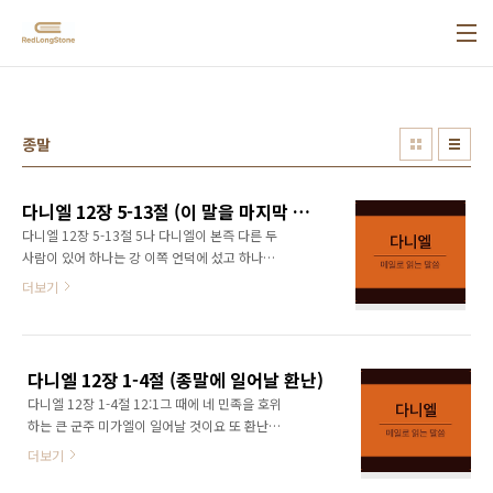
본문 바로가기
종말
다니엘 12장 5-13절 (이 말을 마지막 때까지 간수하고 봉합하라)
다니엘 12장 5-13절 5나 다니엘이 본즉 다른 두
사람이 있어 하나는 강 이쪽 언덕에 섰고 하나는
강 저쪽 언덕에 섰더니 6그 중에 하나가 세마포
더보기
옷을 입은 자 곧 강물 위쪽에 있는 자에게 이르되
이 놀라운 일의 끝이 어느 때까지냐 하더라 7내
가 들은즉 그 세마포 옷을 입고 강물 위쪽에 있는
자가 자기의 좌우 손을 들어 하늘을 향하여 영원
다니엘 12장 1-4절 (종말에 일어날 환난)
히 살아 계시는 이를 가리켜 맹세하여 이르되 반
다니엘 12장 1-4절 12:1그 때에 네 민족을 호위
드시 한 때 두 때 반 때를 지나서 성도의 권세가
하는 큰 군주 미가엘이 일어날 것이요 또 환난이
다 깨지기까지이니 그렇게 되면 이 모든 일이 다
있으리니 이는 개국 이래로 그 때까지 없던 환난
끝나리라 하더라 8내가 듣고도 깨닫지 못한지라
더보기
일 것이며 그 때에 네 백성 중 책에 기록된 모든
내가 이르되 내 주여 이 모든 일의 결국이 어떠하
자가 구원을 받을 것이라 2땅의 티끌 가운데에서