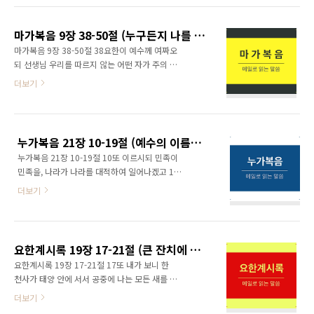
겠나이까 하니 9그가 이르되 다니엘아 갈지어다
자는 자 중에서 많은 사람이 깨어나 영생을 받는
이 말은 마지막 때까지 간수하고 봉함할 것임이
자도 있겠고 수치를 당하여서 영원히 부끄러움
니라 10많은 사람이 연단을 받아 스스..
마가복음 9장 38-50절 (누구든지 나를 믿는 이 작은 자들 중 하나라도 실족하게 하면 차라리 연자맷돌이 그 목에 매여 바다에 던져지는 것이 나으리라 )
을 당할 자도 있을 것이며 3지혜 있는 자는 궁창
마가복음 9장 38-50절 38요한이 예수께 여짜오
의 빛과 같이 빛날 것이요 많은 사람을 옳은 데로
되 선생님 우리를 따르지 않는 어떤 자가 주의 이
돌아오게 한 자는 별과 같이 영원토록 빛나리라
름으로 귀신을 내쫓는 것을 우리가 보고 우리를
더보기
4다니엘아 마지막 때까지 이 말을 간수하고 이
따르지 아니하므로 금하였나이다 39예수께서
글을 봉함하라 많은 사람이 빨리 왕래하며 지식
이르시되 금하지 말라 내 이름을 의탁하여 능한
이 더하리라 다니엘서 11장에서 구약의 적그리
일을 행하고 즉시로 나를 비방할 자가 없느니라
스도로 인한 환난에 대한 환상을 보았습니다. 오
40우리를 반대하지 않는 자는 우리를 위하는 자
늘 본문은 종말에 될 환난에 관한 것입니다. 종..
누가복음 21장 10-19절 (예수의 이름으로 미혹하는 자들을 조심하라)
니라 41누구든지 너희가 그리스도에게 속한 자
누가복음 21장 10-19절 10또 이르시되 민족이
라 하여 물 한 그릇이라도 주면 내가 진실로 너희
민족을, 나라가 나라를 대적하여 일어나겠고 11
에게 이르노니 그가 결코 상을 잃지 않으리라 42
곳곳에 큰 지진과 기근과 전염병이 있겠고 또 무
또 누구든지 나를 믿는 이 작은 자들 중 하나라도
더보기
서운 일과 하늘로부터 큰 징조들이 있으리라 12
실족하게 하면 차라리 연자맷돌이 그 목에 매여
이 모든 일 전에 내 이름으로 말미암아 너희에게
바다에 던져지는 것이 나으리라 43만일 네 손이
손을 대어 박해하며 회당과 옥에 넘겨 주며 임금
너를 범죄하게 하거든 찍어버리라 장애인으로
들과 집권자들 앞에 끌어 가려니와 13이 일이 도
영생에 들어가는 것이 두 손을 가지고 지옥 곧 꺼
요한계시록 19장 17-21절 (큰 잔치에 또 다른 면은 악인에 대한 하나님의 심판)
리어 너희에게 증거가 되리라 14그러므로 너희
지지 않..
요한계시록 19장 17-21절 17또 내가 보니 한
는 변명할 것을 미리 궁리하지 않도록 명심하라
천사가 태양 안에 서서 공중에 나는 모든 새를 향
15내가 너희의 모든 대적이 능히 대항하거나 변
하여 큰 음성으로 외쳐 이르되 와서 하나님의 큰
더보기
박할 수 없는 구변과 지혜를 너희에게 주리라 16
잔치에 모여 18왕들의 살과 장군들의 살과 장사
심지어 부모와 형제와 친척과 벗이 너희를 넘겨