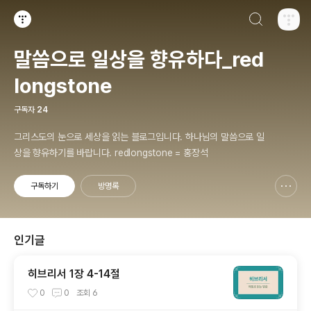
검색하기
티스토리
말씀으로 일상을 향유하다_red
longstone
구독자
24
그리스도의 눈으로 세상을 읽는 블로그입니다. 하나님의 말씀으로 일
상을 향유하기를 바랍니다. redlongstone = 홍장석
구독하기
방명록
신고하기 레이어
열기
인기글
히브리서 1장 4-14절
0
0
조회
6