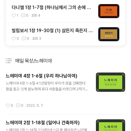
다니엘 1장 1-7절 (하나님께서 그의 손에 넘
기셨다, 다니엘과 세 친구)
1
0
조회
4
빌립보서 1장 19-30절 (1) 살든지 죽든지 그
리스도가 존귀하게 되는 삶을 사는 것
0
0
조회
3
매일 묵상/느헤미야
분류 전체보기
주요 글 목록
느헤미야 4장 1-6절 (우리 하나님이여)
글 내용
느헤미야 4장 1-6절 4:1산발랏이 우리가 성을 건축한다
함을 듣고 크게 분노하여 유다 사람들을 비웃으며 2자기
형제들과 사마리아 군대 앞에서 일러 말하되 이 미약한 유
다 사람들이 하는 일이 무엇인가, 스스로 견고하게 하려는
작성시간
0
0
2022. 5. 7.
가, 제사를 드리려는가, 하루에 일을 마치려는가 불탄 돌을
흙 무더기에서 다시 일으키려는가 하고 3암몬 사람 도비야
는 곁에 있다가 이르되 그들이 건축하는 돌 성벽은 여우가
느헤이먀 2장 1-18절 (일어나 건축하자)
올라가도 곧 무너지리라 하더라 4우리 하나님이여 들으시
글 내용
옵소서 우리가 업신여김을 당하나이다 원하건대 그들이 욕
느헤이먀 2장 1-18절 2:1아닥사스다 왕 제이십년 니산월