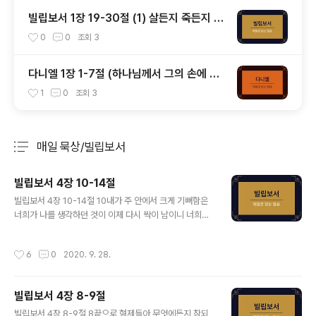
빌립보서 1장 19-30절 (1) 살든지 죽든지 그
리스도가 존귀하게 되는 삶을 사는 것
0
0
조회
3
다니엘 1장 1-7절 (하나님께서 그의 손에 넘
기셨다, 다니엘과 세 친구)
1
0
조회
3
매일 묵상/빌립보서
분류 전체보기
주요 글 목록
빌립보서 4장 10-14절
글 내용
빌립보서 4장 10-14절 10내가 주 안에서 크게 기뻐함은
너희가 나를 생각하던 것이 이제 다시 싹이 남이니 너희가
또한 이를 위하여 생각은 하였으나 기회가 없었느니라 11
내가 궁핍하므로 말하는 것이 아니니라 어떠한 형편에든지
작성시간
6
0
2020. 9. 28.
나는 자족하기를 배웠노니 12나는 비천에 처할 줄도 알고
풍부에 처할 줄도 알아 모든 일 곧 배부름과 배고픔과 풍부
와 궁핍에도 처할 줄 아는 일체의 비결을 배웠노라 13내게
빌립보서 4장 8-9절
능력 주시는 자 안에서 내가 모든 것을 할 수 있느니라 14
글 내용
그러나 너희가 내 괴로움에 함께 참여하였으니 잘하였도다
빌립보서 4장 8-9절 8끝으로 형제들아 무엇에든지 참되