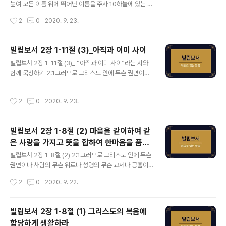
나 에바브로디도를 너희에게 보내는 것이 필요한 줄로 생
높여 모든 이름 위에 뛰어난 이름을 주사 10하늘에 있는 자
각하노니 그는 나의 형제요 함께 수고하고 함께 군사 된 자
들과 땅에 있는 자들과 땅 아래에 있는 자들로 모든 무릎을
작성시간
2
0
2020. 9. 23.
요 너희 사자로 내가 쓸 것을 돕는 자라 26그가 너희 무리
예수의 이름에 끓게 하시고 11모든 입으로 예수 그리스도
를 간절히 사모하고 자기가 병든 ..
를 주라 시인하여 하나님 아버지께 영광을 돌리게 하셨느
니라 12그러므로 나의 사랑하는 자들아 너희가 나 있을 때
빌립보서 2장 1-11절 (3)_아직과 이미 사이
뿐 아니라 더욱 지금 나 없을 때에도 항상 복종하여 두렵고
글 내용
빌립보서 2장 1-11절 (3)_ “아직과 이미 사이”라는 시와
떨림으로 너희 구원을 이루라 13너희 안에서 행하시는 이
함께 묵상하기 2:1그러므로 그리스도 안에 무슨 권면이나
는 하나님이시니 자기의 기쁘신 뜻을 위하여 너희에게 소
사람의 무슨 위로나 성령의 무슨 교제나 긍휼이나 자비가
원을 두고 행하게 하시나니 14모든 일을 원망과 시비가 없
있거든 2마음을 같이하여 같은 사랑을 가지고 뜻을 합하며
이 하라 15이는 너희가 흠이 없고 순전하여 어그러지고 거
작성시간
2
0
2020. 9. 23.
한마음을 품어 3아무 일에든지 다툼이나 허영으로 하지 말
스르는 세대 가운데서 하나님의 흠 없는 자녀로 세상에서
고 오직 겸손한 마음으로 각각 자기보다 남을 낫게 여기고
그들 가운데 빛들을 나타내며 16..
4각각 자기 일을 돌볼뿐더러 또한 각각 다른 사람들의 일
빌립보서 2장 1-8절 (2) 마음을 같이하여 같
을 돌보아 나의 기쁨을 충만하게 하라 5너희 안에 이 마음
은 사랑을 가지고 뜻을 합하여 한마음을 품으
을 품으라 그리스도 예수의 마음이니 6그는 근본 하나님의
글 내용
라
본체시나 하나님과 동등됨을 취할 것으로 여기지 아니하시
빌립보서 2장 1-8절 (2) 2:1그러므로 그리스도 안에 무슨
고 7오히려 자기를 비워 종의 형체를 가지사 사람들과 같
권면이나 사람의 무슨 위로나 성령의 무슨 교제나 긍휼이
이 되셨고 8사람의 모양으로 나타나사 자기를 낮추시고 죽
나 자비가 있거든 2마음을 같이하여 같은 사랑을 가지고
작성시간
2
0
2020. 9. 22.
기까지 복종하셨으니 곧 십자가에..
뜻을 합하며 한마음을 품어 3아무 일에든지 다툼이나 허영
으로 하지 말고 오직 겸손한 마음으로 각각 자기보다 남을
낫게 여기고 4각각 자기 일을 돌볼뿐더러 또한 각각 다른
빌립보서 2장 1-8절 (1) 그리스도의 복음에
사람들의 일을 돌보아 나의 기쁨을 충만하게 하라 5너희
합당하게 생활하라
안에 이 마음을 품으라 그리스도 예수의 마음이니 6그는