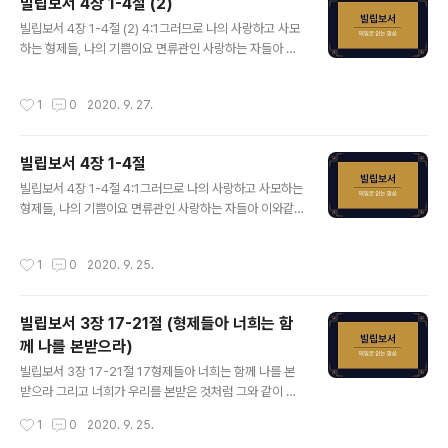
빌립보서 4장 1-4절 (2)
위는 종말론적 믿음에서 나타납니다. 관용을 베풀며 그리
글 내용
스도의 증인으로 사는 것이 마지막 때를 살아가는 성도의
빌립보서 4장 1-4절 (2) 4:1그러므로 나의 사랑하고 사모
모습입니다. 그런데 ‘관용’이라는 단어의 의미는 자기를 내
하는 형제들, 나의 기쁨이요 면류관인 사랑하는 자들아 이
세우지 않는 태도를 뜻합니다. 그렇다면 관용이라는 의미
와같이 주 안에 서라 2내가 유오디아를 권하고 순두게를
는 겸손을 말하는 것입니다. 그런데 자기를 내세우지 않는
권하노니 주 안에서 같은 마음을 품으라 3또 참으로 나와
작성시간
1
0
2020. 9. 27.
겸손을 사람들에게 알게 하라는 역설적 궈..
멍에를 같이한 네게 구하노니 복음에 나와 함께 힘쓰던 저
여인들을 돕고 또한 글레멘드와 그 외에 나의 동역자들을
도우라 그 이름들이 생명책에 있느니라 4주 안에서 항상
빌립보서 4장 1-4절
기뻐하라 내가 다시 말하노니 기뻐하라 사도 바울은 주 안
글 내용
에서 항상 기뻐하라고 권면합니다. 여러분은 언제 기뻐합
빌립보서 4장 1-4절 4:1그러므로 나의 사랑하고 사모하는
니까? 기쁜 일이 생겼을 때에 기뻐하는 것은 당연한 것입니
형제들, 나의 기쁨이요 면류관인 사랑하는 자들아 이와같
다. 그러나 장례식에서 크게 기뻐할 수 있습니까? 전도서
이 주 안에 서라 2내가 유오디아를 권하고 순두게를 권하
저자는 “범사에 기한이 있고 천하 만사가 다 때가 있나니…
노니 주 안에서 같은 마음을 품으라 3또 참으로 나와 멍에
작성시간
1
0
2020. 9. 25.
울 때가 있고 웃을 때가 있으며..
를 같이한 네게 구하노니 복음에 나와 함께 힘쓰던 저 여인
들을 돕고 또한 글레멘드와 그 외에 나의 동역자들을 도우
라 그 이름들이 생명책에 있느니라 4주 안에서 항상 기뻐
빌립보서 3장 17-21절 (형제들아 너희는 함
하라 내가 다시 말하노니 기뻐하라 사도 바울은 공개적으
께 나를 본받으라)
로 빌립보 교회의 두 여인(유오디아와 순두게)에게 같은 마
글 내용
음을 품으라고 권면합니다. 특정한 인물을 지적하여 이야
빌립보서 3장 17-21절 17형제들아 너희는 함께 나를 본
기하는 것처럼 보이지만 공동체 전체에게 적용되는 권면입
받으라 그리고 너희가 우리를 본받은 것처럼 그와 같이 행
니다. 이미 빌립보서에서는 2장 2절(“마음을 같이하여 같
하는 자들을 눈여겨 보라 18내가 여러 번 너희에게 말하였
작성시간
1
0
2020. 9. 25.
은 사랑을 가지고 뜻을 합하여 한마음을 품..
거니와 이제도 눈물을 흘리며 말하노니 여러 사람들이 그