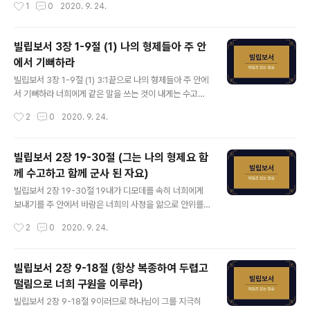
작성시간
1
0
2020. 9. 24.
하나님이 이것도 너희에게 나타내시리라 16오직 우리가
자들을 삼가고 몸을 상해하는 일을 삼가라 3하나님의 성령
어디까지 이르렀든지 그대로 ..
으로 봉사하며 그리스도 예수로 자랑하고 육체를 신뢰하지
아니하는 우리가 곧 할례파라 4그러나 나도 육체를 신뢰할
빌립보서 3장 1-9절 (1) 나의 형제들아 주 안
만하며 만일 누구든지 다른 이가 육체를 신뢰할 것이 있는
에서 기뻐하라
줄로 생각하면 나는 더욱 그러하리니 5나는 팔일 만에 할
글 내용
례를 받고 이스라엘 족속이요 베냐민 지파요 히브리인 중
빌립보서 3장 1-9절 (1) 3:1끝으로 나의 형제들아 주 안에
의 히브리인이요 율법으로는 바리새인이요 6열심으로는
서 기뻐하라 너희에게 같은 말을 쓰는 것이 내게는 수고로
교회를 박해하고 율법의 의로는 흠이 없는 자라 7그러나
움이 없고 너희에게는 안전하니라 2개들을 삼가고 행악한
작성시간
2
0
2020. 9. 24.
무엇이든지 내게 유익하던 것을 내가 그리스도를 위하여
자들을 삼가고 몸을 상해하는 일을 삼가라 3하나님의 성령
다 해로 여길뿐더러 8또한 모든 것을 해로..
으로 봉사하며 그리스도 예수로 자랑하고 육체를 신뢰하지
아니하는 우리가 곧 할례파라 4그러나 나도 육체를 신뢰할
빌립보서 2장 19-30절 (그는 나의 형제요 함
만하며 만일 누구든지 다른 이가 육체를 신뢰할 것이 있는
께 수고하고 함께 군사 된 자요)
줄로 생각하면 나는 더욱 그러하리니 5나는 팔일 만에 할
글 내용
례를 받고 이스라엘 족속이요 베냐민 지파요 히브리인 중
빌립보서 2장 19-30절 19내가 디모데를 속히 너희에게
의 히브리인이요 율법으로는 바리새인이요 6열심으로는
보내기를 주 안에서 바람은 너희의 사정을 앎으로 안위를
교회를 박해하고 율법의 의로는 흠이 없는 자라 7그러나
받으려 함이니 20이는 뜻을 같이하여 너희 사정을 진실히
작성시간
2
0
2020. 9. 24.
무엇이든지 내게 유익하던 것을 내가 그리스도를 위하여
생각할 자가 이밖에 내게 없음이라 21그들이 다 자기 일을
다 해로 여길뿐더러 8또한 모든 것을 해로..
구하고 그리스도 예수의 일을 구하지 아니하되 22디모데
의 연단을 너희가 아나니 자식이 아버지에게 함같이 나와
빌립보서 2장 9-18절 (항상 복종하여 두렵고
함께 복음을 위하여 수고하였느니라 23그러므로 내가 내
떨림으로 너희 구원을 이루라)
일이 어떻게 될지를 보아서 곧 이 사람을 보내기를 바라고
글 내용
24나도 속히 가게 될 것을 주 안에서 확신하노라 25그러
빌립보서 2장 9-18절 9이러므로 하나님이 그를 지극히