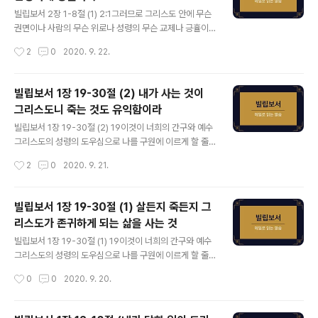
글 내용
근본 하나님의 본체시나 하나님과 동등됨을 취할 것으로
빌립보서 2장 1-8절 (1) 2:1그러므로 그리스도 안에 무슨
여기지 아니하시고 7오히려 자기를 비워 종의 형체를 가지
권면이나 사람의 무슨 위로나 성령의 무슨 교제나 긍휼이
사 사람들과 같이 되셨고 8사람의 모양으로 나타나사 자기
나 자비가 있거든 2마음을 같이하여 같은 사랑을 가지고
작성시간
2
0
2020. 9. 22.
를 낮추시고 죽기까지 복종하셨으니 곧 십자가에 죽으심이
뜻을 합하며 한마음을 품어 3아무 일에든지 다툼이나 허영
라 사도 바울은 마음을 같이하여 같은 사..
으로 하지 말고 오직 겸손한 마음으로 각각 자기보다 남을
낫게 여기고 4각각 자기 일을 돌볼뿐더러 또한 각각 다른
빌립보서 1장 19-30절 (2) 내가 사는 것이
사람들의 일을 돌보아 나의 기쁨을 충만하게 하라 5너희
그리스도니 죽는 것도 유익함이라
안에 이 마음을 품으라 그리스도 예수의 마음이니 6그는
글 내용
근본 하나님의 본체시나 하나님과 동등됨을 취할 것으로
빌립보서 1장 19-30절 (2) 19이것이 너희의 간구와 예수
여기지 아니하시고 7오히려 자기를 비워 종의 형체를 가지
그리스도의 성령의 도우심으로 나를 구원에 이르게 할 줄
사 사람들과 같이 되셨고 8사람의 모양으로 나타나사 자기
아는고로 20나의 간절한 기대와 소망을 따라 아무 일에든
작성시간
2
0
2020. 9. 21.
를 낮추시고 죽기까지 복종하셨으니 곧 십자가에 죽으심이
지 부끄러워하지 아니하고 지금도 전과 같이 온전히 담대
라 사도 바울은 빌립보 성도들에게 그리스..
하여 살든지 죽든지 내 몸에서 그리스도가 존귀하게 되게
하려 하나니 21이는 내게 사는 것이 그리스도니 죽는 것도
빌립보서 1장 19-30절 (1) 살든지 죽든지 그
유익함이라 22그러나 만일 육신으로 사는 이것이 내 일의
리스도가 존귀하게 되는 삶을 사는 것
열매일진대 무엇을 택해야 할는지 나는 알지 못하노라 23
글 내용
내가 그 둘 사이에 끼었으니 차라리 세상을 떠나서 그리스
빌립보서 1장 19-30절 (1) 19이것이 너희의 간구와 예수
도와 함께 있는 것이 훨씬 더 좋은 일이라 그렇게 하고 싶으
그리스도의 성령의 도우심으로 나를 구원에 이르게 할 줄
나 24내가 육신으로 있는 것이 너희를 위하여 더 유익하리
아는고로 20나의 간절한 기대와 소망을 따라 아무 일에든
작성시간
0
0
2020. 9. 20.
라 25내가 살 것과 너희 믿음의 진보와 기쁨을 위하여 너
지 부끄러워하지 아니하고 지금도 전과 같이 온전히 담대
희 무리와 함께 거할 이것을..
하여 살든지 죽든지 내 몸에서 그리스도가 존귀하게 되게
하려 하나니 21이는 내게 사는 것이 그리스도니 죽는 것도