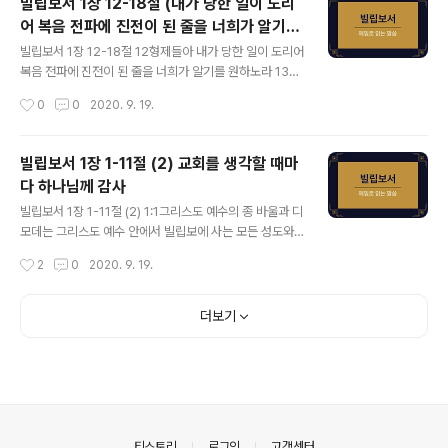
빌립보서 1장 12-18절 (내가 당한 일이 도리
유익함이라 22그러나 만일 육신으로 사는 이것이 내 일의
어 복음 전파에 진전이 된 줄을 너희가 알기를
열매일진대 무엇을 택해야 할는지 나는 알지 못하노라 23
글 내용
원하노라)
내가 그 둘 사이에 끼었으니 차라리 세상을 떠나서 그리스
빌립보서 1장 12-18절 12형제들아 내가 당한 일이 도리어
도와 함께 있는 것이 훨씬 더 좋은 일이라 그렇게 하고 싶으
복음 전파에 진전이 된 줄을 너희가 알기를 원하노라 13이
나 24내가 육신으로 있는 것이 너희를 위하여 더 유익하리
러므로 나의 메임이 그리스도 안에서 모든 시위대 안과 그
작성시간
0
0
2020. 9. 19.
라 25내가 살 것과 너희 믿음의 진보와 기쁨을 위하여 너
밖의 모든 사람에게 나타났으니 14형제 중 다수가 나의 매
희 무리와 함께 거할 이것을..
임으로 말미암아 주 안에서 신뢰함으로 겁 없이 하나님의
말씀을 더욱 담대히 전하게 되었느니라 15어떤 이들은 투
빌립보서 1장 1-11절 (2) 교회를 생각할 때마
기와 분쟁으로, 어떤 이들은 착한 뜻으로 그리스도를 전파
다 하나님께 감사
하나니 16이들은 내가 복음을 변증하기 위하여 세우심을
글 내용
받은 줄 알고 사랑으로 하나 17그들은 나의 매임에 괴로움
빌립보서 1장 1-11절 (2) 1:1그리스도 예수의 종 바울과 디
을 더하게 할 줄로 생각하여 순수하지 못하게 다툼으로 그
모데는 그리스도 예수 안에서 빌립보에 사는 모든 성도와
리스도를 전파하느니라 18그러면 무엇이냐 겉치레로 하나
또한 감독들과 집사들에게 편지하노니 2하나님 우리 아버
작성시간
2
0
2020. 9. 19.
참으로 하나 무슨 방도로 하든지 전파되는 것은 그리스도
지와 주 예수 그리스도로부터 은혜와 평강이 너희에게 있
니 이로써 나는 기뻐하고 또한 기뻐..
을지어다 3내가 너희를 생각할 때마다 나의 하나님께 감사
하며 4간구할 때마다 너희 무리를 위하여 기쁨으로 항상
더보기
간구함은 5너희가 첫날부터 이제까지 복음을 위한 일에 참
여하고 있기 때문이라 6너희 안에 시작하신 이가 그리스도
예수의 날까지 이루실 줄을 우리는 확신하노라 7내가 너희
무리를 위하여 이와 같이 생각하는 것이 마땅하니 이는 너
희가 내 마음에 있음이며 나의 매임과 복음을 변명함과 확
정함에 너희가 다 나와 함께 은혜에 참여한 자가 됨이라 8
의안내
티스토리
로그인
고객센터