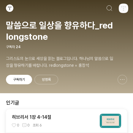
검색하기
티스토리
말씀으로 일상을 향유하다_red
longstone
구독자
24
그리스도의 눈으로 세상을 읽는 블로그입니다. 하나님의 말씀으로 일
상을 향유하기를 바랍니다. redlongstone = 홍장석
구독하기
방명록
신고하기 레이어
열기
인기글
히브리서 1장 4-14절
0
0
조회
6