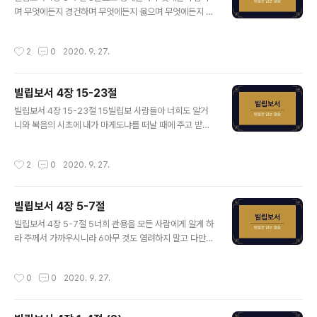
사도 바울이 기쁨으로 감사할 수 있었던 것은 빌립보 교회
며 무엇에든지 경건하며 무엇에든지 옳으며 무엇에든지 정
의 헌금이 아니라 어떠한 상황에서도 함께 하시는 그리스
결하며 무엇에든지 사랑 받을 만하며 무엇에든지 칭찬 받
도의 은혜 때문입니다. 사도 바울은 환경이나 조건에 상관
을 만하며 무슨 덕이 있든지 무슨 기림이든지 이것들을 생
작성시간
2
0
2020. 9. 27.
없이 예수 그리스도로 인하여 ..
각하라 9너희는 내게 배우고 받고 듣고 본 바를 행하라 그
리하면 평강의 하나님이 너희와 함께 계시리라 사도 바울
은 자신에게 배우고, 받고, 듣고, 본 바를 행하라고 권면합
빌립보서 4장 15-23절
니다. 사도 바울은 자신의 행위를 자랑하는 것이 아니라 자
글 내용
신이 배우고, 받고, 듣고, 본 예수 그리스도를 다시 한번 증
빌립보서 4장 15-23절 15빌립보 사람들아 너희도 알거
거하고 있는 것입니다. 성도는 자신의 삶의 모든 것을 예수
니와 복음의 시초에 내가 마게도냐를 떠날 때에 주고 받는
그리스도의 통제 아래 두어 그의 다스림을 받는 자입니다.
내 일에 참여한 교회가 너희 외에 아무도 없었느니라 16데
그리스도의 다스림을 받는 자들은 하나님이 기뻐하시는 뜻
살로니가에 있을 때에도 너희가 한 번뿐 아니라 두 번이나
작성시간
2
0
2020. 9. 27.
을 행하는 자입니다. 로마서 12장 ..
나의 쓸 것을 보내었도다 17내가 선물을 구함이 아니요 오
직 너희에게 유익하도록 풍성한 열매를 구함이라 18내게
는 모든 것이 있고 또 풍부한지라 에바브로디도 편에 너희
빌립보서 4장 5-7절
가 준 것을 받으므로 내가 풍족하니 이는 받으실 만한 향기
글 내용
로운 제물이요 하나님을 기쁘시게 한 것이라 19나의 하나
빌립보서 4장 5-7절 5너희 관용을 모든 사람에게 알게 하
님이 그리스도 예수 안에서 영광 가운데 그 풍성한 대로 너
라 주께서 가까우시니라 6아무 것도 염려하지 말고 다만
희 모든 쓸 것을 채우시리라 20하나님 곧 우리 아버지께
모든 일에 기도와 간구로, 너희 구할 것을 감사함으로 하나
세세 무궁하도록 영광을 돌릴지어다 아멘 21그리스도 예
님께 아뢰라 7그리하면 모든 지각에 뛰어난 하나님의 평강
작성시간
0
0
2020. 9. 27.
수 안에 있는 성도에게 각각 문안하라..
이 그리스도 예수 안에서 너희 마음과 생각을 지키시리라
“너희 관용을 모든 사람에게 알게 하라”고 권면합니다. 왜
냐하면 주님께서 오실 때가 되었기 때문입니다. 성도의 행