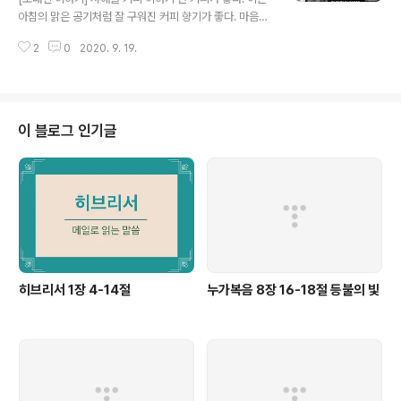
아침의 맑은 공기처럼 잘 구워진 커피 향기가 좋다. 마음을
설레게 하는 비 소리처럼 원두 커피가 갈리는 소리가 좋다.
2
0
2020. 9. 19.
눈을 기쁘게하느느 진한 노을처럼 에스프레소에 스며드는
밀크의 흔적이 좋다. 난 커피가 좋다. 커피의 진함을 느낄
때가 좋다. 커피의 부드러움을 느낄 때가 좋다. 커피의 진함
처럼 내게 주어진 사람들과 진한 사랑을 나누고 싶다. 커피
의 부드러움처럼 내게 주어진 사람들을 품고 싶다. (2009
이 블로그 인기글
년 어느날) www.zeitgeistcoffee.com Zeitgeist Co
ffee Zeitgeist Coffee is a coffeehouse in the he
art of Pioneer Square in downtown Seattle, ser..
히브리서 1장 4-14절
누가복음 8장 16-18절 등불의 빛