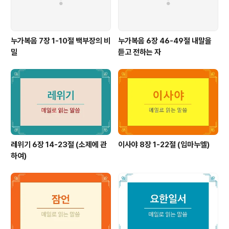
누가복음 7장 1-10절 백부장의 비
누가복음 6장 46-49절 내말을
밀
듣고 전하는 자
레위기 6장 14-23절 (소제에 관
이사야 8장 1-22절 (임마누엘)
하여)