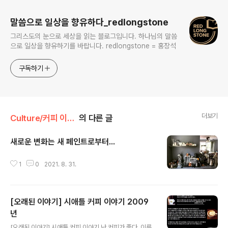
말씀으로 일상을 향유하다_redlongstone
그리스도의 눈으로 세상을 읽는 블로그입니다. 하나님의 말씀
으로 일상을 향유하기를 바랍니다. redlongstone = 홍장석
구독하기
더보기
Culture/커피 이야기
의 다른 글
새로운 변화는 새 페인트로부터...
글 내용
1
0
2021. 8. 31.
[오래된 이야기] 시애틀 커피 이야기 2009
년
글 내용
[오래된 이야기] 시애틀 커피 이야기 난 커피가 좋다. 이른