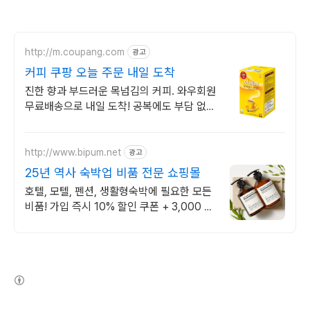
http://m.coupang.com
광고
커피 쿠팡 오늘 주문 내일 도착
진한 향과 부드러운 목넘김의 커피. 와우회원
무료배송으로 내일 도착! 공복에도 부담 없는
마일드 커피. 깔끔한 맛에 재구매율 높아요!
http://www.bipum.net
광고
25년 역사 숙박업 비품 전문 쇼핑몰
호텔, 모텔, 펜션, 생활형숙박에 필요한 모든
비품! 가입 즉시 10% 할인 쿠폰 + 3,000 포
인트 지급, 회원 등급별 할인혜택
(새창열림)
로그 정보