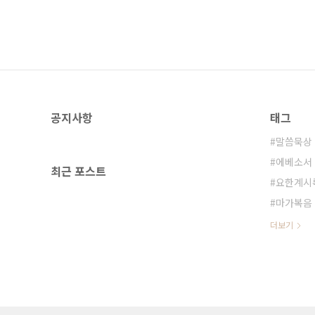
공지사항
태그
말씀묵상
에베소서
최근 포스트
요한계시
마가복음
더보기