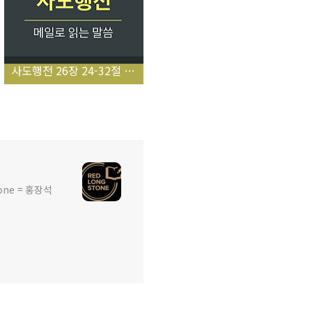
사도행전 26장 24-32절 (바울아 네가 미쳤도다)
ne = 홍장석