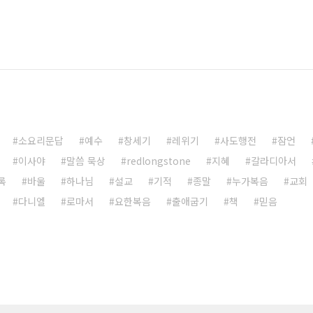
소요리문답
예수
창세기
레위기
사도행전
잠언
이사야
말씀 묵상
redlongstone
지혜
갈라디아서
록
바울
하나님
설교
기적
종말
누가복음
교회
다니엘
로마서
요한복음
출애굽기
책
믿음