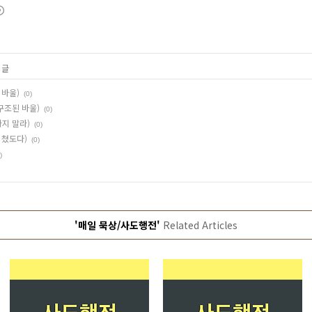
 글
 바울)
(0)
 구조된 바울)
(0)
하지 말라)
(0)
미쳤도다)
(0)
)
'매일 묵상/사도행전'
Related Articles