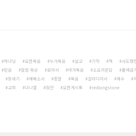
하나님
요한복음
누가복음
설교
기적
책
사도행
믿음
말씀 묵상
로마서
마가복음
소요리문답
출애굽
창세기
에베소서
종말
복음
갈라디아서
예수
교회
다니엘
잠언
요한계시록
redlongstone