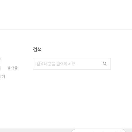
검색
전
기
바울
지혜