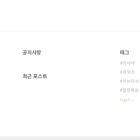
공지사항
태그
이사야
레위기
최근 포스트
히브리서
말씀묵상
더보기