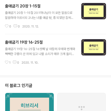
출애굽기 20장 1-15절
글 내용
출애굽기 20장 1-15절 20:1하나님이 이 모든 말씀으로
말씀하여 이르시되 2나는 너를 애굽 땅, 종 되었던 집에서
인도하여 낸 네 하나님 여호와니라 3너는 나 외에는 다른
0
0
2020. 11. 12.
신들을 네게 두지 말라 4너를 위하여 새긴 우상을 만들지
말고 또 위로 하늘에 있는 것이나 아래로 땅에 있는 것이나
땅 아래 물 속에 있는 것의 어떤 형상도 만들지 말며 5그것
출애굽기 19장 16-25절
들에게 절하지 말며 그것들을 섬기지 말라 나 네 하나님 여
글 내용
호와는 질투하는 하나님인즉 나르 ㄹ미워하는 자의 죄를
출애굽기 19장 16-25절 16셋째 날 아침에 우레와 번개와
갚되 아버지로부터 아들에게로 삼사 대까지 이르게 하거니
빽빽한 구름이 산 위에 있고 나팔 소리가 매우 크게 들리니
와 6나를 사랑하고 내 계명을 지키는 자에게는 천대까지
진중에 있는 모든 백성이 다 떨더라 17모세가 하나님을 맞
은혜를 베푸느니라 7너는 네 하나님 여호와의 이름을 망령
1
0
2020. 11. 10.
으려고 백성을 거느리고 진에서 나오매 그들이 산 기슭에
되게 부르지 말라 여호와는 그의 이름을 망령되게 부르는
서 있는데 18시내 산에 연기가 자욱하니 여호와께서 불 가
자를 죄 없다 하지 아니하리라..
운데서 거기 강림하심이라 그 연기가 옹기 가마 연기 같이
떠오르고 온 산이 크게 진동하며 19나팔 소리가 점점 커질
때에 모세가 말한즉 하나님이 음성으로 대답하시더라 20
이 블로그 인기글
여호와께서 시내 산 곧 그 산 꼭대기에 강림하시고 모세를
그리로 부르시니 모세가 올라가매 21여호와께서 모세에게
이르시되 내려가서 백성을 경고하라 백성이 밀고 들어와
나 여호와에게 로 와서 보려고 하다가 많이 죽을까 하노라
22또 여호와께서 가까이 하..