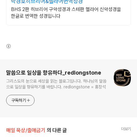
박경호히브리어&헬라어번역성경
BHS 2판 히브리어 구약성경과 스테판 헬라어 신약성경을
한글로 번역한 성경입니다
(새창열림)
로그 정보
말씀으로 일상을 향유하다_redlongstone
그리스도의 눈으로 세상을 읽는 블로그입니다. 하나님의 말씀
으로 일상을 향유하기를 바랍니다. redlongstone = 홍장석
구독하기
더보기
매일 묵상/출애굽기
의 다른 글