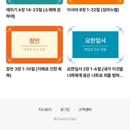
레위기 6장 14-23절 (소제에 관
이사야 8장 1-22절 (임마누엘)
하여)
잠언 3장 1-10절 (지혜로 인한 축
요한일서 2장 1-6절 (내가 이것을
복)
너희에게 씀은 너희로 죄를 범하지
않게 하려 함이라)
의안내
티스토리
로그인
고객센터
© Daum Corp.