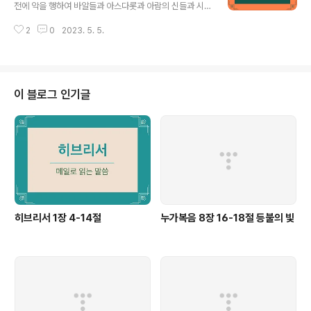
을 치려 할 때에 길르앗 장로들이 입다를 데려오려고 돕 땅
전에 악을 행하여 바알들과 아스다롯과 아람의 신들과 시
에 가서 6입다에게 이르되 우리가 암몬 자손과 싸우려 하
돈의 신들과 모압의 신들과 암몬 자손의 신들과 블레셋 사
니 당신은 와서 우리의 장관이 되라 하니 7입다가 길르앗
2
0
2023. 5. 5.
람들의 신들을 섬기고 여호와를 버리고 그를 섬기지 아니
장로들에게 이르되 너희가 전에 나를 미워하여 내 아버지
하므로 7여호와께서 이스라엘에게 진노하사 블레셋 사람
집에서 쫓아내지 아니하였느냐 이제 너..
들의 손과 암몬 자손의 손에 그들을 파시매 8그 해에 그들
이 요단 강 저쪽 길르앗에 있는 아모리 족속의 땅에 있는 모
든 이스라엘 자손을 쳤으며 열여덟 해 동안 억압하였더라
이 블로그 인기글
9암몬 자손이 또 요단을 건너서 유다와 베냐민과 에브라임
족속과 싸우므로 이스라엘의 곤고가 심하였더라 10이스라
엘 자손이 여호와께 부르짖어 이르되 우리가 우리 하나님
을 버리고 바알들을 섬김으로 주께 범죄하였나이다 하니 1
1여호와께서 이스라엘 자손에게 이르시되 내가 애..
히브리서 1장 4-14절
누가복음 8장 16-18절 등불의 빛