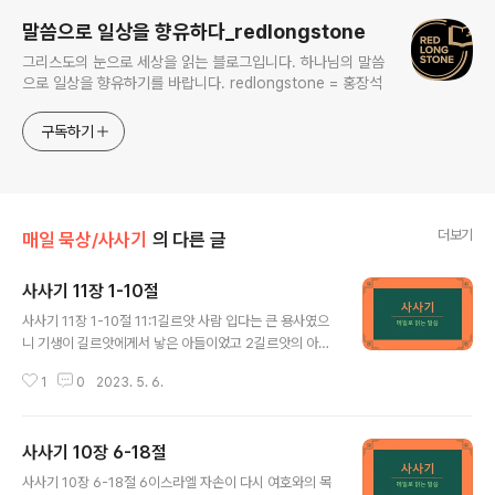
말씀으로 일상을 향유하다_redlongstone
그리스도의 눈으로 세상을 읽는 블로그입니다. 하나님의 말씀
으로 일상을 향유하기를 바랍니다. redlongstone = 홍장석
구독하기
더보기
매일 묵상/사사기
의 다른 글
사사기 11장 1-10절
글 내용
사사기 11장 1-10절 11:1길르앗 사람 입다는 큰 용사였으
니 기생이 길르앗에게서 낳은 아들이었고 2길르앗의 아내
도 그의 아들들을 낳았더라 그 아내의 아들들이 자라매 입
1
0
2023. 5. 6.
다를 쫓아내며 그에게 이르되 너는 다른 여인의 자식이니
우리 아버지의 집에서 기업을 잇지 못하리라 한지라 3이에
입다가 그의 형제들을 피하여 돕 땅에 거주하매 잡류가 그
사사기 10장 6-18절
에게로 모여 와서 그와 함께 출입하였더라 4얼마 후에 암
글 내용
몬 자손이 이스라엘을 치려 하니라 5암몬 자손이 이스라엘
사사기 10장 6-18절 6이스라엘 자손이 다시 여호와의 목