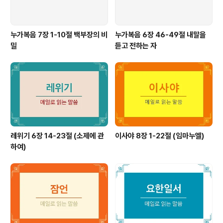
누가복음 7장 1-10절 백부장의 비
누가복음 6장 46-49절 내말을
밀
듣고 전하는 자
레위기 6장 14-23절 (소제에 관
이사야 8장 1-22절 (임마누엘)
하여)